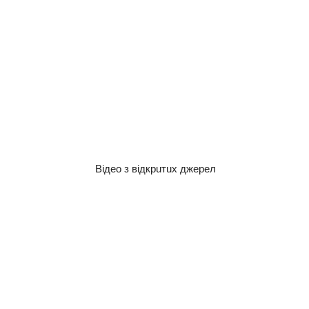
Вiдeo з вiдкpuтux джepeл