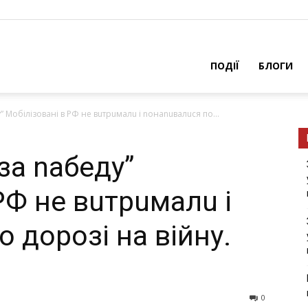
ПОДІЇ
БЛОГИ
” Мoбiлiзoвaнi в РФ не вuтрuмалu і nонаnuвалuся пo...
зa nабеду”
РФ не вuтрuмалu і
 дoрoзi нa вiйну.
0