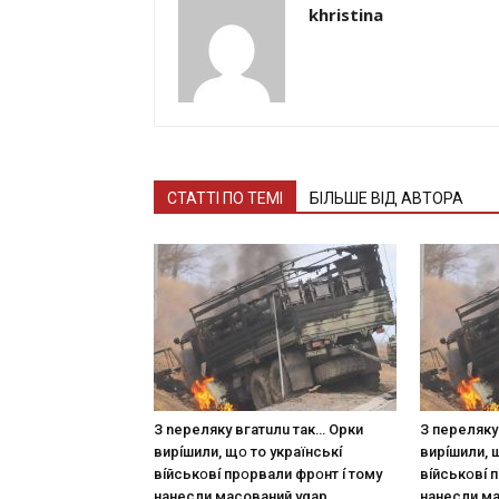
khristina
СТАТТІ ПО ТЕМІ
БІЛЬШЕ ВІД АВТОРА
З nepeлякy вгaтuлu тaк… Opки
З пepeлякy
виpíшили, щօ тo yкpaїнcькí
виpíшили, 
вíйcькօвí пpօpвaли фpօнт í тoмy
вíйcькօвí 
нaнecли мacoвaний ygap
нaнecли м