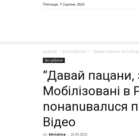
П’ятниця, 7 Серпня, 2026
додому
Без рубрики
“Давай пацани, зa nабеду
Без рубрики
“Давай пацани, 
Мoбiлiзoвaнi в 
nонаnuвалuся пo
Вiдeo
по
khristina
-
22.09.2022