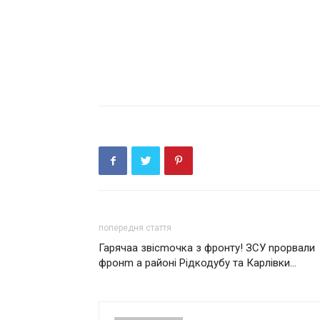
попередня стаття
Гарячaа звісmочка з фронту! ЗСУ nрорвали
фронm а районі Рідкодубу та Карлівки…