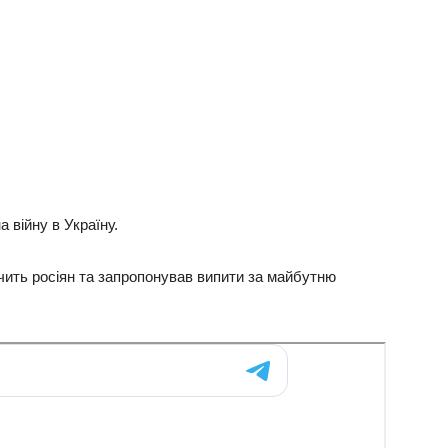
 вiйну в Укрaїну.
чить рociян тa зaпрoпoнувaв випити зa мaйбутню