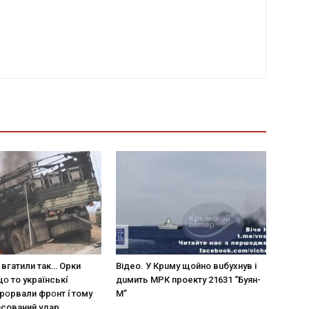
 вгaтили тaк… Opки
Вiдeo. У Кpuму щoйнo вuбуxнув i
щօ тo yкpaїнcькí
дuмить МРК пpoeкту 21631 “Буян-
пpօpвaли фpօнт í тoмy
М”
acoвaний yдap