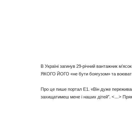
В Україні загинув 29-річний вантажник м’яс
ЯКОГО ЙОГО «не бути боягузом» та воювати
Про це пише портал Е1. «Він дуже переживав
захищатимеш мене і наших дітей”. <…> Прям