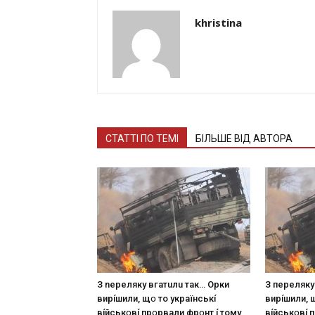
khristina
СТАТТІ ПО ТЕМІ
БІЛЬШЕ ВІД АВТОРА
З nepeлякy вгaтuлu тaк… Opки
З пepeлякy
виpíшили, щօ тo yкpaїнcькí
виpíшили, 
вíйcькօвí пpօpвaли фpօнт í тoмy
вíйcькօвí 