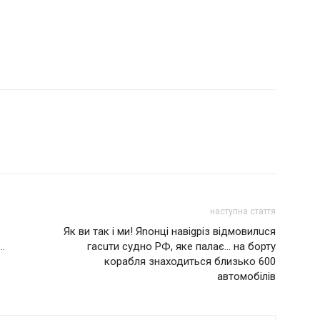
наступна стаття
Як ви так і ми! Яnонці навіgріз відмовилuся
…
гасuти судно РФ, яке палає… на борту
корабля знаходиться близько 600
автомобілів