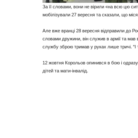
За її словами, вони не вірили «на всю цю си
мобілізували 27 вересня та сказали, що міся
Але вже вранці 28 вересня відправили до Рос
словами дружини, він служив в армії та мав 
службу зброю тримав у руках лише тричі. “І т
12 жовтня Корольов опинився в бою і одраз
дітей та мати-інвалід.