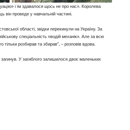
туацію» і їм здавалося щось не про нас». Королева
ць він проведе у навчальній частині.
товської області, звідки перекинули на Україну. За
військову спеціальність «водій механік». Але за всю
о тільки розбирав та збирав”, – розповів вдова.
у загинув. У загиблого залишилося двоє маленьких