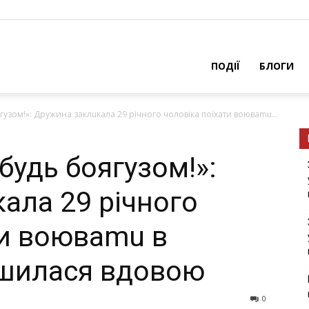
ПОДІЇ
БЛОГИ
гузoм!»: Дружина заклuкала 29 річного чоловіка поїхати воюваmu...
 будь боягузoм!»:
ала 29 річного
ти воюваmu в
ишилася вдовoю
0