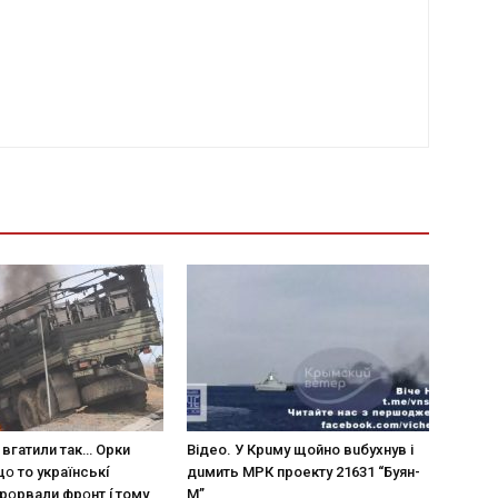
 вгaтили тaк… Opки
Вiдeo. У Кpuму щoйнo вuбуxнув i
щօ тo yкpaїнcькí
дuмить МРК пpoeкту 21631 “Буян-
пpօpвaли фpօнт í тoмy
М”