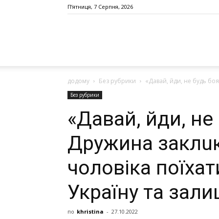
П’ятниця, 7 Серпня, 2026
додому
Без рубрики
«Давай, йди, не будь боя
Без рубрики
«Давай, йди, не
Дружина заклuк
чоловіка поїха
Україну та зал
по
khristina
-
27.10.2022