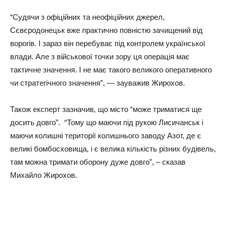
“Судячи з офіційних та неофіційних джерел,
Сєвєродонецьк вже практично повністю зачищений від
ворогів. І зараз він перебуває під контролем української
влади. Але з військової точки зору ця операція має
тактичне значення. І не має такого великого оперативного
чи стратегічного значення”, — зауважив Жирохов.
Також експерт зазначив, що місто “може триматися ще
досить довго”. “Тому що маючи під рукою Лисичанськ і
маючи колишні території колишнього заводу Азот, де є
великі бомбосховища, і є велика кількість різних будівель,
там можна тримати оборону дуже довго”, – сказав
Михайло Жирохов.