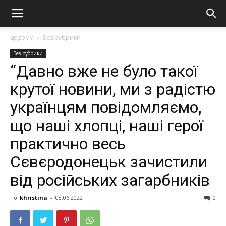
додому
Без рубрики
Без рубрики
“Давно вже не було такої
крутої новини, ми з радістю
українцям повідомляємо,
що наші хлопці, наші герої
практично весь
Сєвєродонецьк зачистили
від російських загарбників
по
khristina
-
08.06.2022
0