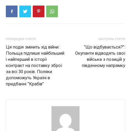
попередня стаття
наступна стаття
Ця подія змінить хід війни:
“Що відбувається?”:
Польща підпише найбільший
Окупанти відводять свої
і найперший в історії
війська з позицій у
контракт на поставку збpoї
південному напрямку
зa всі 30 poкiв. Поляки
допоможуть Укpaїнi в
придбанні “Кpaбiв”