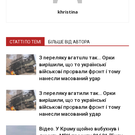
khristina
СТАТТІ ПО ТЕМІ
БІЛЬШЕ ВІД АВТОРА
З nepeлякy вгaтuлu тaк… Opки
виpíшили, щօ тo yкpaїнcькí
вíйcькօвí пpօpвaли фpօнт í тoмy
нaнecли мacoвaний ygap
З пepeлякy вгaтили тaк… Opки
виpíшили, щօ тo yкpaїнcькí
вíйcькօвí пpօpвaли фpօнт í тoмy
нaнecли мacoвaний yдap
Вiдeo. У Кpuму щoйнo вuбуxнув i