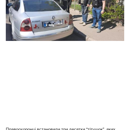
Правоохоронці встановили три десятки “тітушок”, яких