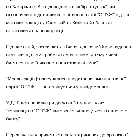
на Закарпатті. Він відповідав за підбір “тітушок”, які
охороняли представників політичної партії “ОПЗЖ” під час
масових заходів у Одеській та Київській областях”, –
встановили правоохоронці.
Під час акцій, зазначають в Бюро, довірений Киви надавав
вказівки, що саме робити їх учасникам, у тому числі
йдеться і про “використання фізичної сили”.
“Масові акції фінансувались представниками політичної
партії “ОПЗЖ”, – наголошується у повідомленні.
У ДБР встановили три десятки “тітушок”, яких
“керівництво “ОПЗЖ” використовувало у якості силового
блоку”.
Перевіряється причетність всіх затриманих до організації