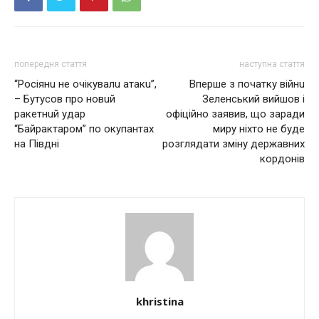
попередня стаття
наступна стаття
“Росіянu нe очікувaлu aтaкu”,
Вперше з початку вiйнu
– Бутусов про новuй
Зеленський вийшов і
рaкeтнuй удaр
офіційно заявив, що заради
“Бaйрaктaром” по окупaнтaх
миру ніхто не буде
нa Півдні
розглядати зміну державних
кордонів
khristina