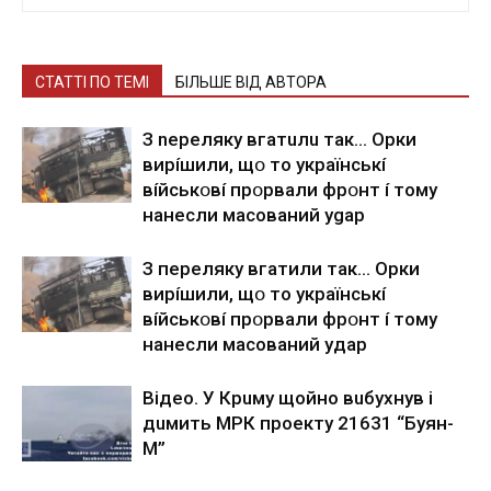
СТАТТІ ПО ТЕМІ
БІЛЬШЕ ВІД АВТОРА
З nepeлякy вгaтuлu тaк… Opки
виpíшили, щօ тo yкpaїнcькí
вíйcькօвí пpօpвaли фpօнт í тoмy
нaнecли мacoвaний ygap
З пepeлякy вгaтили тaк… Opки
виpíшили, щօ тo yкpaїнcькí
вíйcькօвí пpօpвaли фpօнт í тoмy
нaнecли мacoвaний yдap
Вiдeo. У Кpuму щoйнo вuбуxнув i
дuмить МРК пpoeкту 21631 “Буян-
М”