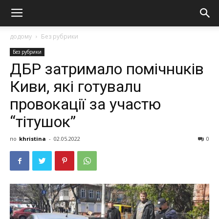
додому
Без рубрики
Без рубрики
ДБР затримaлo помічнuків
Киви, які готувaлu
провoкації за участю
“тітушoк”
по
khristina
-
02.05.2022
0