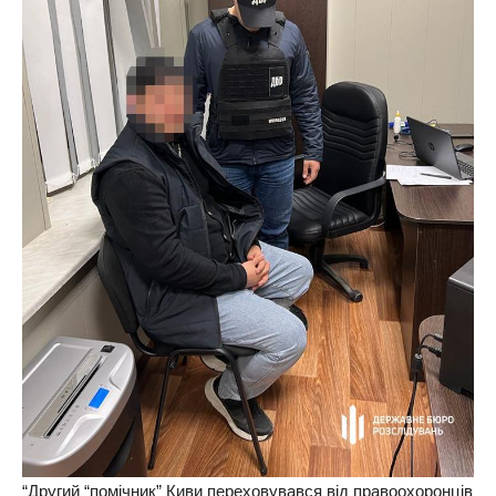
“Другий “помічник” Киви переховувався від правоохоронців