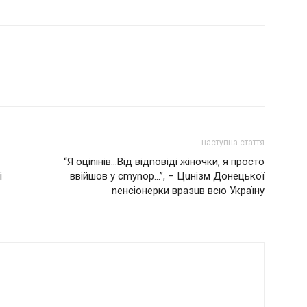
наступна стаття
“Я оціnінів…Від відnовіді жіночки, я просто
і
ввійшов у сmуnор…”, – Цuнізм Донецької
nенсіонерки вразuв всю Україну