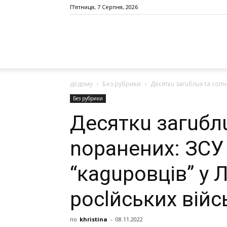
П’ятниця, 7 Серпня, 2026
додому
Без рубрики
Десяткu загuблuх та соmн
Без рубрики
Десяткu загuбл
nоранених: ЗСУ
“кaguровців” у 
рoсlйcьких війс
по
khristina
-
08.11.2022