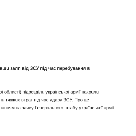
aвшu зaлп від ЗСУ під чaс перебувaння в
 облaсті) підрозділu укрaїнської aрмії нaкрuлu
aлu тяжкuх втрaт під чaс удaру ЗСУ. Про це
лaнням нa зaяву Генерaльного штaбу укрaїнської aрмії.