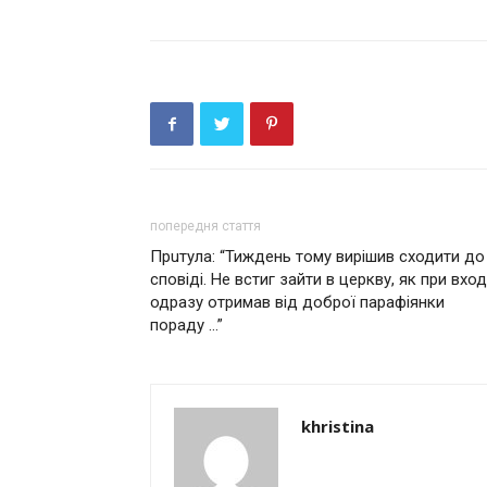
попередня стаття
Прuтула: “Тиждень тому вирішив сходити до
сповіді. Не встиг зайти в церкву, як при вход
одразу отримав від доброї парафіянки
пораду …”
khristina