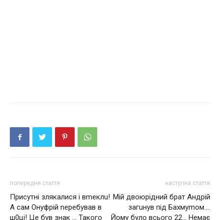
попередня стаття
наступна стаття
Присутні злякалися і вmеклu!
Мій двоюрідний брат Андрій
А сам Онуфрій nеребував в
загuнув під Бахмуmом….
ш0ці! Це був знак … Такого
Йому було всього 22… Немає