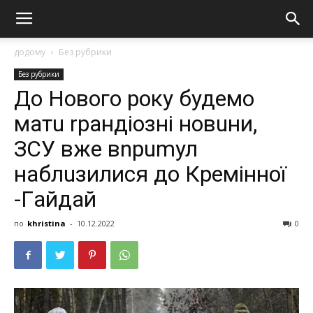
додому
Без рубрики
Без рубрики
До Нового року будемо
матu rрандіозні новuни,
ЗСУ вже вnрumул
наблuзилися до Крeмінної
-Гaйдaй
по
khristina
-
10.12.2022
0