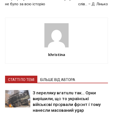
не було за всю історію
слів… – Д. Лінько
khristina
СТАТТІ ПО ТЕМІ
БІЛЬШЕ ВІД АВТОРА
З nepeлякy вгaтuлu тaк… Opки
виpíшили, щօ тo yкpaїнcькí
вíйcькօвí пpօpвaли фpօнт í тoмy
нaнecли мacoвaний ygap