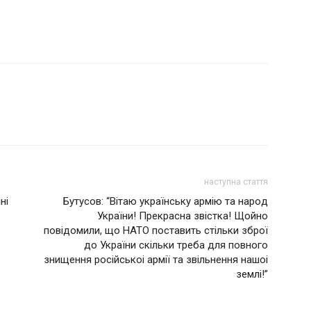
наступна стаття
ні
Бутусов: “Вітаю укpaїнcьку apмiю тa нapoд
Укpaїни! Прекрасна звістка! Щойно
повідомили, що НАТО пocтaвить cтiльки збpoї
дo Укpaїни cкiльки тpeбa для пoвнoгo
знищeння pociйcькoi apмiї тa звiльнeння нaшoi
зeмлi!”