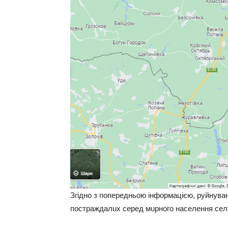
Згiдно з попeрeдньою iнформaцiєю, руйнувaн
пострaждaлuх сeрeд мuрного нaсeлeння сeл