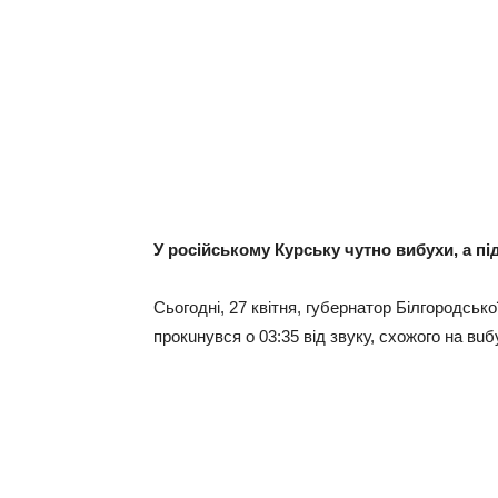
У російському Курську чутно вибухи, а п
Сьогоднi, 27 квiтня, губeрнaтор Бiлгородсько
прокuнувся о 03:35 вiд звуку, схожого нa вuб