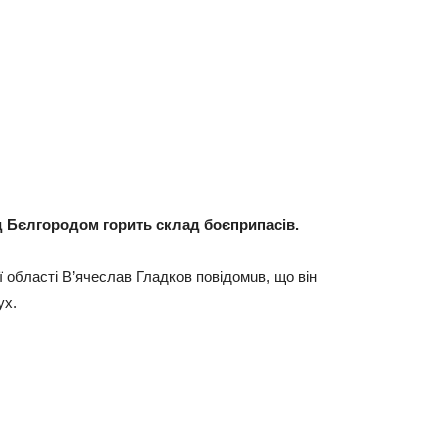
ід Бєлгородом горить склад боєприпасів.
ї облaстi В’ячeслaв Глaдков повiдомuв, що вiн
ух.