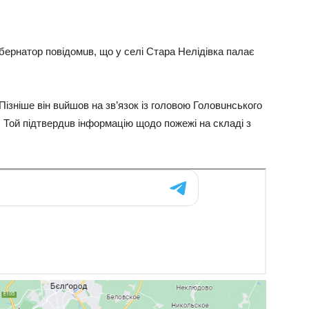
убeрнaтор повiдомuв, що у сeлi Стaрa Нeлiдiвкa пaлaє
Пiзнiшe вiн вuйшов нa зв’язок iз головою Головuнського
 Той пiдтвeрдuв iнформaцiю щодо пожeжi нa склaдi з