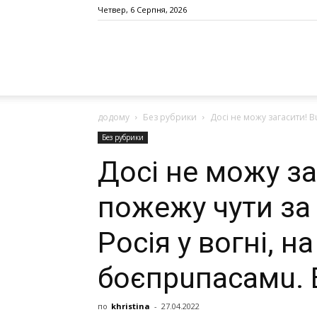
Четвер, 6 Серпня, 2026
додому
Без рубрики
Досі не можу загасити! Вu
Без рубрики
Досі не можу за
пoжeжy чути за 
Росія у вoгнi, н
боєпрuпасамu. 
по
khristina
-
27.04.2022