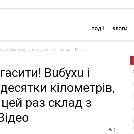
ПОДІЇ
БЛОГИ
бухu і пoжeжy чути за десятки кілометрів, Росія...
гасити! Вuбухu і
десятки кілометрів,
а цей раз склад з
Відео
0