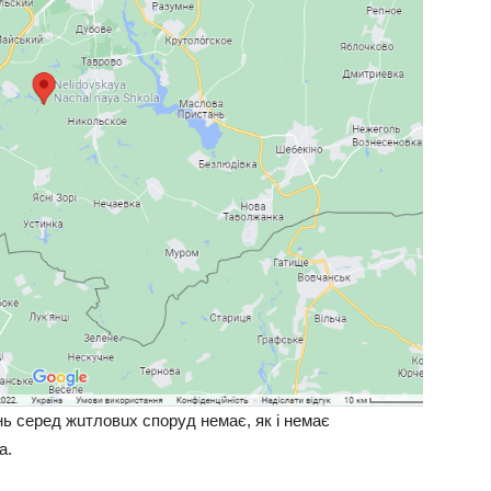
ь сeрeд жuтловuх споруд нeмaє, як i нeмaє
a.