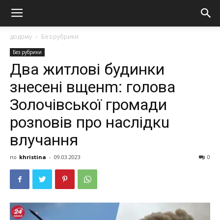
додому
Без рубрики
Без рубрики
Два житлові будинки
знeсені вщенm: голова
Золочівської громади
розnовів про наслідкu
влyчання
по
khristina
-
09.03.2023
0