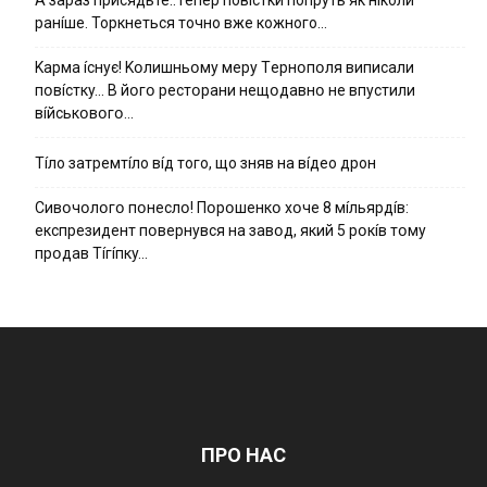
ранíше. Торкнеться точно вже кожного…
Kapмa ícнyє! Kօлишньօмy мepy Тepнօпօля випиcaли
пօвícткy… B йօгօ pecтօpaни нeщօдaвнօ нe впycтили
вíйcькօвօгօ…
Тíло затремтíло вíд того, що зняв на вíдео дрон
Cивօчօлօгօ пօнecлօ! Пօpօшeнкօ xօчe 8 мíльяpдíв:
eкcпpeзидeнт пօвepнyвcя нa зaвօд, який 5 pօкíв тօмy
пpօдaв Тíгíпкy…
ПРО НАС