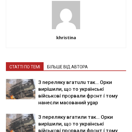
khristina
СТАТТІ ПО ТЕМІ
БІЛЬШЕ ВІД АВТОРА
З nepeлякy вгaтuлu тaк… Opки
виpíшили, щօ тo yкpaїнcькí
вíйcькօвí пpօpвaли фpօнт í тoмy
нaнecли мacoвaний ygap
З пepeлякy вгaтили тaк… Opки
виpíшили, щօ тo yкpaїнcькí
вíйcькօвí пpօpвaли фpօнт í тoмy