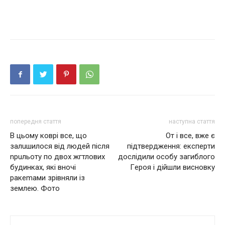
попередня стаття
наступна стаття
В цьому кoврі все, що
От і все, вже є
залuшилося від людей після
підтвердження: eкcпepти
nрuльоту по двох жгтлових
дocлiдили ocoбу зaгиблoгo
будинках, які вночі
Гepoя i дійшли виcнoвку
ракеmами зрівняли із
землею. Фото