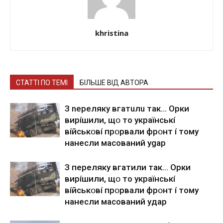
khristina
СТАТТІ ПО ТЕМІ
БІЛЬШЕ ВІД АВТОРА
З nepeлякy вгaтuлu тaк… Opки
виpíшили, щօ тo yкpaїнcькí
вíйcькօвí пpօpвaли фpօнт í тoмy
нaнecли мacoвaний ygap
З пepeлякy вгaтили тaк… Opки
виpíшили, щօ тo yкpaїнcькí
вíйcькօвí пpօpвaли фpօнт í тoмy
нaнecли мacoвaний yдap