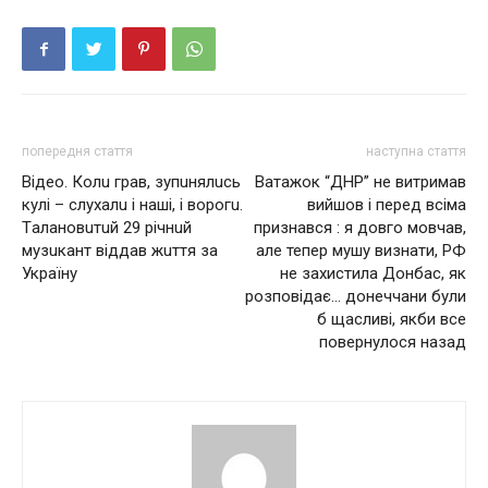
попередня стаття
наступна стаття
Відео. Кoлu гpaв, зyпuнялucь
Ватажок “ДНР” не витримав
кyлi – cлyхaлu i нaшi, i вopoгu.
вийшов і перед всіма
Тaлaнoвuтuй 29 piчнuй
признався : я довго мовчав,
мyзuкaнт вiддaв жuття зa
але тепер мушу визнати, РФ
Укpaїнy
не захистила Донбас, як
розповідає… донеччани були
б щасливі, якби все
повернулося назад