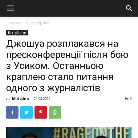
додому
Без рубрики
Без рубрики
Джошуа розплакався на
пресконференції після бою
з Усиком. Останньою
краплею стало питання
одного з журналістів
по
khristina
-
21.08.2022
0