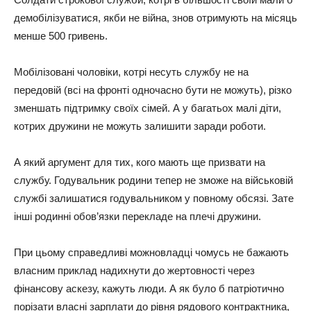
демобілізуватися, якби не війна, знов отримують на місяць
менше 500 гривень.
Мобілізовані чоловіки, котрі несуть службу не на
передовій (всі на фронті одночасно бути не можуть), різко
зменшать підтримку своїх сімей. А у багатьох малі діти,
котрих дружини не можуть залишити заради роботи.
А який аргумент для тих, кого мають ще призвати на
службу. Годувальник родини тепер не зможе на військовій
службі залишатися годувальником у повному обсязі. Зате
інші родинні обов’язки перекладе на плечі дружини.
При цьому справедливі можновладці чомусь не бажають
власним приклад надихнути до жертовності через
фінансову аскезу, кажуть люди. А як було б патріотично
порізати власні зарплати до рівня рядового контрактника,