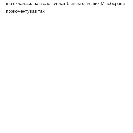
що склалась навколо виплат бійцям очільник Міноборони
прокоментував так: