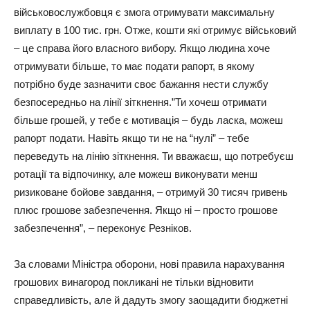
військовослужбовця є змога отримувати максимальну
виплату в 100 тис. грн. Отже, кошти які отримує військовий
– це справа його власного вибору. Якщо людина хоче
отримувати більше, то має подати рапорт, в якому
потрібно буде зазначити своє бажання нести службу
безпосередньо на лінії зіткнення.”Ти хочеш отримати
більше грошей, у тебе є мотивація – будь ласка, можеш
рапорт подати. Навіть якщо ти не на “нулі” – тебе
переведуть на лінію зіткнення. Ти вважаєш, що потребуєш
ротації та відпочинку, але можеш виконувати менш
ризиковане бойове завдання, – отримуй 30 тисяч гривень
плюс грошове забезпечення. Якщо ні – просто грошове
забезпечення”, – переконує Резніков.
За словами Міністра оборони, нові правила нарахування
грошових винагород покликані не тільки відновити
справедливість, але й дадуть змогу заощадити бюджетні