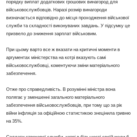
порядку виплат додаткових грошових винагород для
військовослужбовців. Наразі розмір винагороди
визначається відповідно до місця проходження військової
служби та складності виконуваних завдань. У підсумку це
призвело до зниження зарплат військовим.
При цьому варто все ж вказати на критичні моменти в
аргументах міністерства на котрі вказують самі
військовослужбовці, коментуючи зміни матеріального
забезпечення.
Отже про справедливість. В розумінні міністра вона
полягає у зменшенні загального матеріального
забезпечення військовослужбовців, при тому що за рік
війни інфляція за офіційною статистикою знецінила гривню
на 35%.
Солдати строкової служби, котрі в більшості своїй мали б