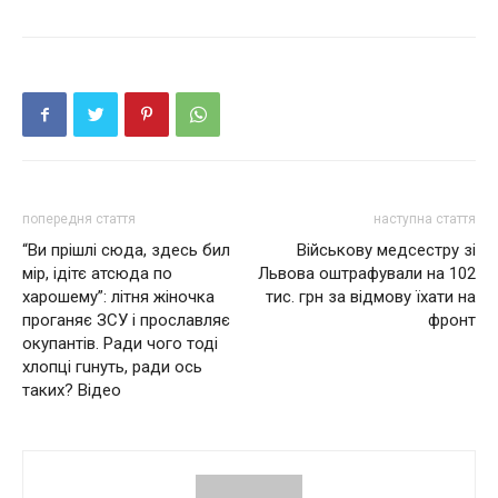
попередня стаття
наступна стаття
“Ви прішлі сюда, здесь бил
Військову медсестру зі
мір, ідітє атсюда по
Львова оштрафували на 102
харошему”: літня жіночка
тис. грн за відмову їхати на
проганяє ЗСУ і прославляє
фронт
окупантів. Ради чого тоді
хлопці гuнуть, ради ось
таких? Відео