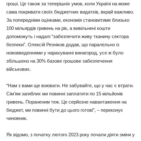
гроші. Це також за теперішніх умов, коли Україні на може
сама покривати своїх бюджетних видатків, вкрай важливо.
За попередніми оцінками, економія становитиме близько
100 мільярдів гривень на рік, а вивільнені кошти
допоможуть і надалі “забезпечити живу тканину сектора
безпеки”. Олексій Резніков додав, що паралельно із
нововведеннями у нарахуванні винагород, усе ж було
збільшено на 30% базове грошове забезпечення
військових.
“Нам з вами ще воювати. Не забувайте, що у нас є втрати.
Сім’ям загиблих ми повинні заплатити по 15 мільйонів
гривень. Пораненим теж. Це серйозне навантаження на
бюджет, ми повинні бути до цього готові”, – переконує
чиновник.
Як відомо, з початку лютого 2023 року почали діяти зміни у