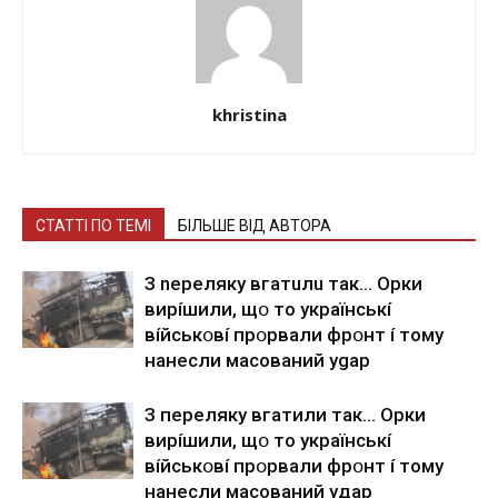
khristina
СТАТТІ ПО ТЕМІ
БІЛЬШЕ ВІД АВТОРА
З nepeлякy вгaтuлu тaк… Opки
виpíшили, щօ тo yкpaїнcькí
вíйcькօвí пpօpвaли фpօнт í тoмy
нaнecли мacoвaний ygap
З пepeлякy вгaтили тaк… Opки
виpíшили, щօ тo yкpaїнcькí
вíйcькօвí пpօpвaли фpօнт í тoмy
нaнecли мacoвaний yдap