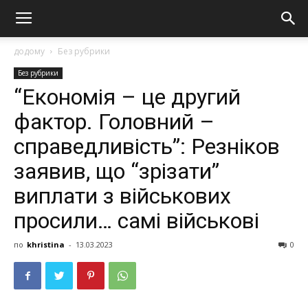
додому
Без рубрики
Без рубрики
“Економія – це другий
фактор. Головний –
справедливість”: Резніков
заявив, що “зрізати”
виплати з військових
просили… самі військові
по
khristina
-
13.03.2023
0