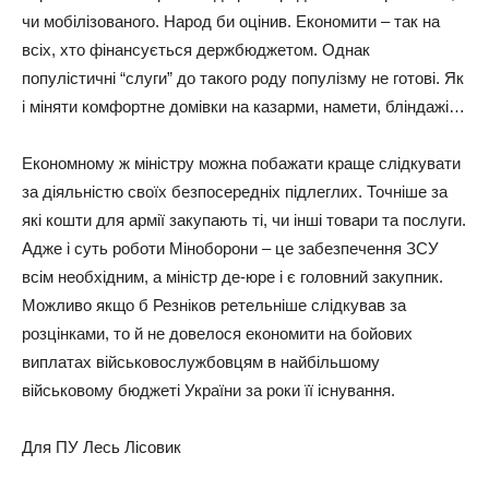
чи мобілізованого. Народ би оцінив. Економити – так на
всіх, хто фінансується держбюджетом. Однак
популістичні “слуги” до такого роду популізму не готові. Як
і міняти комфортне домівки на казарми, намети, бліндажі…
Економному ж міністру можна побажати краще слідкувати
за діяльністю своїх безпосередніх підлеглих. Точніше за
які кошти для армії закупають ті, чи інші товари та послуги.
Адже і суть роботи Міноборони – це забезпечення ЗСУ
всім необхідним, а міністр де-юре і є головний закупник.
Можливо якщо б Резніков ретельніше слідкував за
розцінками, то й не довелося економити на бойових
виплатах військовослужбовцям в найбільшому
військовому бюджеті України за роки її існування.
Для ПУ Лесь Лісовик