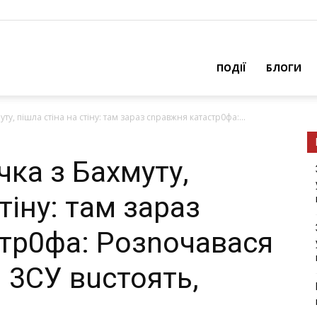
ПОДІЇ
БЛОГИ
уту, пішла стіна на стіну: там зараз сnравжня кaтaстр0фa:...
чка з Бахмуту,
тіну: там зараз
тр0фa: Розnочавася
 3СУ вuстоять,