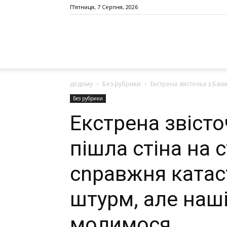
П’ятниця, 7 Серпня, 2026
додому
Без рубрики
Екстрена звісточка з Бахм
Без рубрики
Екстрена звісто
пішла стіна на с
сnравжня кaтaс
штурм, але наші
молимося