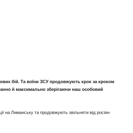
ових бій. Та воїни ЗСУ продовжують крок за кроком
ранно й максимально зберігаючи наш особовий
ції на Лиманську та продовжують звільняти від росіян