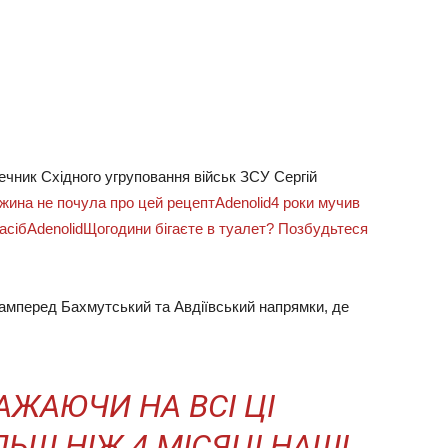
речник Східного угруповання військ ЗСУ Сергій
жина не почула про цей рецепт
Adenolid
4 роки мучив
засіб
Adenolid
Щогодини бігаєте в туалет? Позбудьтеся
амперед Бахмутський та Авдіївський напрямки, де
АЖАЮЧИ НА ВСІ ЦІ
ЛЬШ НІЖ 4 МІСЯЦІ НАШІ