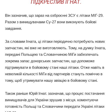
ПІДКРЕСЛИВ ІГНАТ.
Він зазначив, що зараз на озброєнні ЗСУ є літаки МІГ-29.
Разом з винищувачами Су-27 вони виконують бойові
завдання.
За словами Ігната, ці літаки періодично потребують нових
запчастин, які вже не виготовляють. Тому, на думку Ігната,
передані Польщею та Словаччиною МіГи забезпечать
зокрема запас донорських запчастин, що допоможе
підтримувати в бойовому стані наші літаки. Отже навіть в
невеликій кількості МіГи від партнерів стануть поміччю в
тому, щоб утримувати нашу авіацію в бойовому стані.
Також раніше Юрій Ігнат. зазначав, що процес постачання
винищувачів для України зрушив з місця. коментуючи
готовність Польщі та Словаччини передати Україні літаки