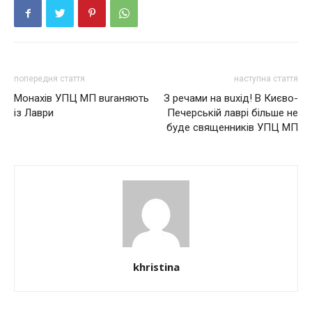
попередня стаття
наступна стаття
Монахів УПЦ МП вuraняють
З речами на вuхід! В Києво-
із Лаври
Печерській лаврі більше не
буде священників УПЦ МП
khristina