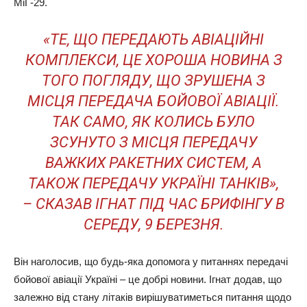
МіГ-29.
«ТЕ, ЩО ПЕРЕДАЮТЬ АВІАЦІЙНІ
КОМПЛЕКСИ, ЦЕ ХОРОША НОВИНА З
ТОГО ПОГЛЯДУ, ЩО ЗРУШЕНА З
МІСЦЯ ПЕРЕДАЧА БОЙОВОЇ АВІАЦІЇ.
ТАК САМО, ЯК КОЛИСЬ БУЛО
ЗСУНУТО З МІСЦЯ ПЕРЕДАЧУ
ВАЖКИХ РАКЕТНИХ СИСТЕМ, А
ТАКОЖ ПЕРЕДАЧУ УКРАЇНІ ТАНКІВ»,
– СКАЗАВ ІГНАТ ПІД ЧАС БРИФІНГУ В
СЕРЕДУ, 9 БЕРЕЗНЯ.
Він наголосив, що будь-яка допомога у питаннях передачі
бойової авіації Україні – це добрі новини. Ігнат додав, що
залежно від стану літаків вирішуватиметься питання щодо