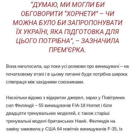
“ДУМАЮ, МИ МОГЛИ БИ
ОБГОВОРИТИ “ХОРНЕТИ” – ЧИ
МОЖНА БУЛО БИ ЗАПРОПОНУВАТИ
ЇХ УКРАЇНІ, ЯКА ПІДГОТОВКА ДЛЯ
ЦЬОГО ПОТРІБНА”, – ЗАЗНАЧИЛА
ПРЕМ’ЄРКА.
Вона наголосила, що поки усі розмови про винищувачі – на
початковому етапі і в цьому питанні буде потрібна широка
співпраця між західними союзниками.
Наскільки відомо з відкритих джерел, зараз у Повітряних
сил Фінляндії – 55 винищувачів F/A-18 Hornet і біля
двадцяти тренувальних моделей, є також старіші
тренувальні моделі британських Hawk. Фінляндія на
заміну замовила у США 64 новітніх винищувачів F-35, їх