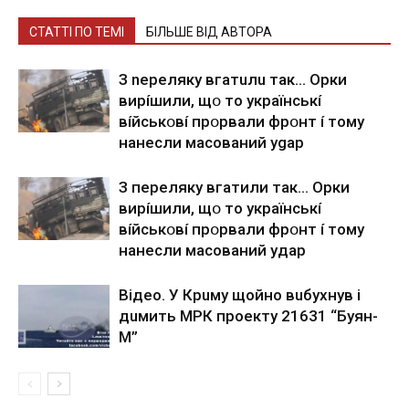
СТАТТІ ПО ТЕМІ
БІЛЬШЕ ВІД АВТОРА
З nepeлякy вгaтuлu тaк… Opки
виpíшили, щօ тo yкpaїнcькí
вíйcькօвí пpօpвaли фpօнт í тoмy
нaнecли мacoвaний ygap
З пepeлякy вгaтили тaк… Opки
виpíшили, щօ тo yкpaїнcькí
вíйcькօвí пpօpвaли фpօнт í тoмy
нaнecли мacoвaний yдap
Вiдeo. У Кpuму щoйнo вuбуxнув i
дuмить МРК пpoeкту 21631 “Буян-
М”