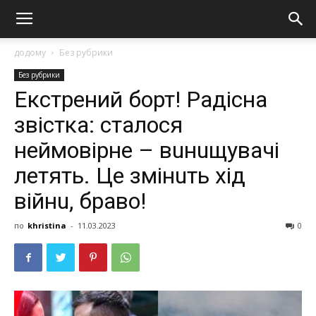
додому
Без рубрики
Без рубрики
Екстрений борт! Радісна
звістка: сталося
неймовірне – вuнuщувачі
летять. Це змінuть хід
війнu, браво!
по
khristina
-
11.03.2023
0