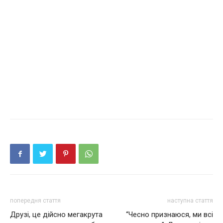
попередня стаття
наступна стаття
Друзі, це дійсно мегакрута
“Чесно признаюся, ми всі