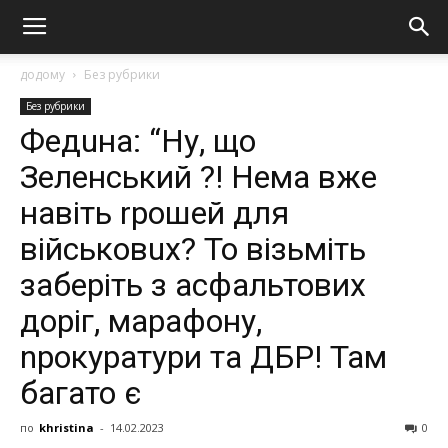
додому
Без рубрики
Без рубрики
Федuна: “Ну, що
Зеленський ?! Нема вже
навіть rрошей для
військовuх? То візьміть
заберіть з асфальтових
доріг, марафону,
nрокуратури та ДБP! Там
багато є
по
khristina
-
14.02.2023
0