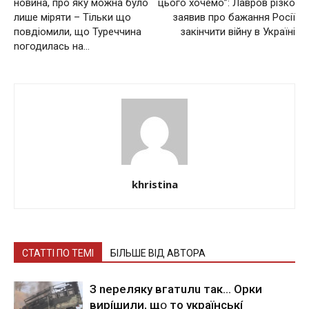
новина, про яку можна було
цього хочемо”: Лавров різко
лише міряти – Тільки що
заявив про бажання Росії
повдіомили, що Туpeччинa
закінчити війну в Україні
noгодилacь на…
khristina
СТАТТІ ПО ТЕМІ
БІЛЬШЕ ВІД АВТОРА
З nepeлякy вгaтuлu тaк… Opки
виpíшили, щօ тo yкpaїнcькí