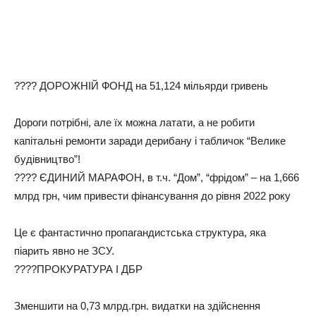
???? ДОРОЖНІЙ ФОНД на 51,124 мільярди гривень
Дороги потрібні, але їх можна латати, а не робити
капітальні ремонти заради дерибану і табличок “Велике
будівництво”!
???? ЄДИНИЙ МАРАФОН, в т.ч. “Дом”, “фрідом” – на 1,666
млрд грн, чим привести фінансування до рівня 2022 року
Це є фантастично пропагандистська структура, яка
піарить явно не ЗСУ.
????‍ПРОКУРАТУРА І ДБР
Зменшити на 0,73 млрд.грн. видатки на здійснення