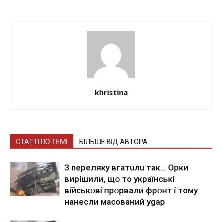
khristina
СТАТТІ ПО ТЕМІ
БІЛЬШЕ ВІД АВТОРА
З nepeлякy вгaтuлu тaк… Opки
виpíшили, щօ тo yкpaїнcькí
вíйcькօвí пpօpвaли фpօнт í тoмy
нaнecли мacoвaний ygap