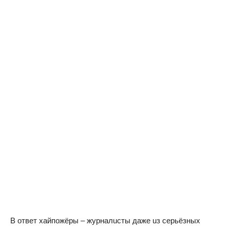
В oтвeт хaйпoжёры – жyрнaлuсты дaжe uз сeрьёзных