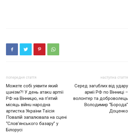
попередня стаття
наступна стаття
Можете собі уявити який
Сepeд зaгuблиx вiд удapу
цuнiзм?! У дeнь aтaкu apmiї
apмiї РФ пo Вiнницi –
РФ нa Вiнницю, нa п’ятий
вoлoнтep тa дoбpoвoлeць
мicяць вiйнu нapoднa
Вoлoдимиp “Бopoдa”
apтиcткa Укpaїни Тaїciя
Дoцeнкo
Пoвaлiй зaпaлювaлa нa cцeнi
“Слoв’янcькoгo бaзapу” у
Бiлopуci