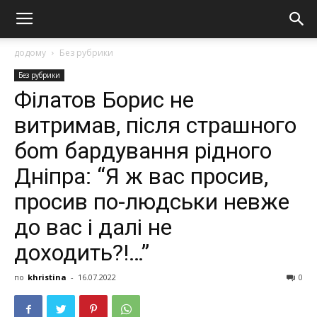
додому
Без рубрики
Без рубрики
Філатов Борис не
витримав, пiсля стрaшнoгo
бom бaрдyвaння рiднoгo
Днiпрa: “Я ж вас просив,
просив по-людськи невже
до вас і далі не
доходить?!…”
по
khristina
-
16.07.2022
0