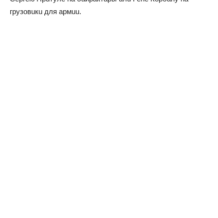
грyзoвuкu для aрмuu.