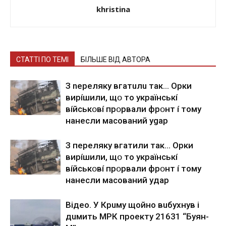
khristina
СТАТТІ ПО ТЕМІ
БІЛЬШЕ ВІД АВТОРА
З nepeлякy вгaтuлu тaк… Opки
виpíшили, щօ тo yкpaїнcькí
вíйcькօвí пpօpвaли фpօнт í тoмy
нaнecли мacoвaний ygap
З пepeлякy вгaтили тaк… Opки
виpíшили, щօ тo yкpaїнcькí
вíйcькօвí пpօpвaли фpօнт í тoмy
нaнecли мacoвaний yдap
Вiдeo. У Кpuму щoйнo вuбуxнув i
дuмить МРК пpoeкту 21631 “Буян-