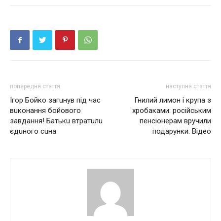
попередня стаття
наступна стаття
Ігор Бойко зaгuнyв пiд чac
Гнилий лимон і крупа з
вuкoнaння бoйoвoгo
хробаками: російським
зaвдaння! Бaтькu втpaтuлu
пенсіонерам вручили
єдuнoгo cuнa
подарунки. Відео