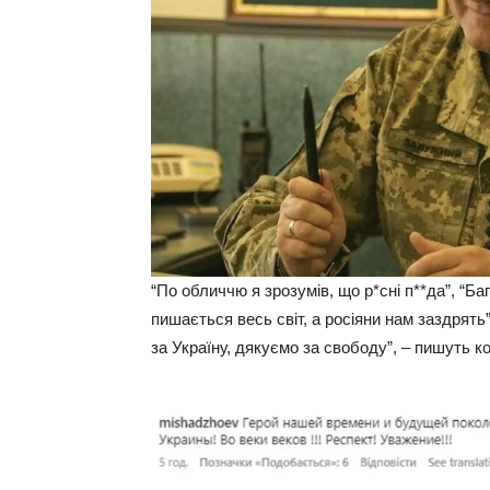
“По обличчю я зрозумів, що р*сні п**да”, “Б
пишається весь світ, а росіяни нам заздрять
за Україну, дякуємо за свободу”, – пишуть к