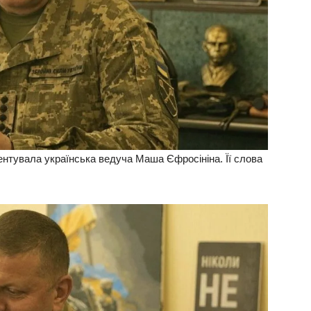
ментувала українська ведуча Маша Єфросініна. Її слова