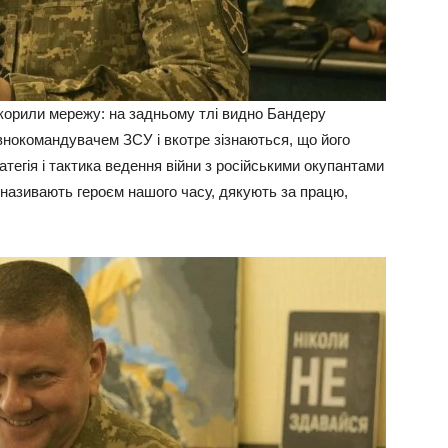
корили мережу: на задньому тлі видно Бандеру
внокомандувачем ЗСУ і вкотре зізнаються, що його
тегія і тактика ведення війни з російськими окупантами
о називають героєм нашого часу, дякують за працю,