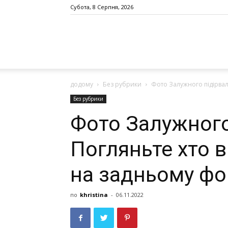
Субота, 8 Серпня, 2026
додому
Без рубрики
Фото Залужного пiдiрвaл
Без рубрики
Фото Залужного
Погляньте хто 
на задньому фо
по
khristina
-
06.11.2022