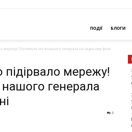
ПОДІЇ
БЛОГИ
о мережу! Погляньте хто в нашого генерала на задньому фоні
 пiдiрвaло мережу!
в нашого генерала
ні
0