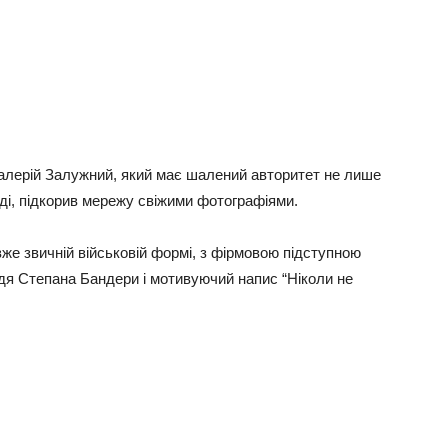
алерій Залужний, який має шалений авторитет не лише
ході, підкорив мережу свіжими фотографіями.
вже звичній військовій формі, з фірмовою підступною
дя Степана Бандери і мотивуючий напис “Ніколи не