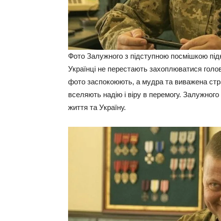
Фото Залужного з підступною посмішкою під
Українці не перестають захоплюватися голо
фото заспокоюють, а мудра та виважена стра
вселяють надію і віру в перемогу. Залужног
життя та Україну.