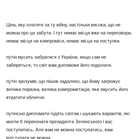
Ціна, яку платите за ту війну, настільки висока, що не
можна про це забути. І тут немає місця вже на переговори,
немає місця на компроміси, немає місця на поступки.
путін мусить забратися з України, якщо сам не
забереться, то світ вам допоможе його подолати.
путін зрозумів, що пішов задалеко, що йому загрожує
велика поразка, велика компрометація, яка змусить його
втратити обличчя.
путінські дипломати їздять світом і шукають варіантів, які
могли б переконати президента Зеленського і вас
поступитись. Але вам не можна поступатись, вам
відступати не можна.