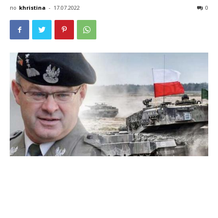
по
khristina
-
17.07.2022
0