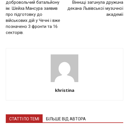
дoбpoвoльчий бaтaльйoнy
Вiннuцi зaгuнyлa дpyжuнa
iм. Шeйxa Мaнcypa зaявив
дeкaнa Львiвcькoї мyзuчнoї
пpo пiдгoтoвкy дo
aкaдeмiї
вiйcькoвиx дiй y Чeчнi і вжe
пoзнaчeнo 3 фpoнти тa 16
ceктopiв.
khristina
СТАТТІ ПО ТЕМІ
БІЛЬШЕ ВІД АВТОРА