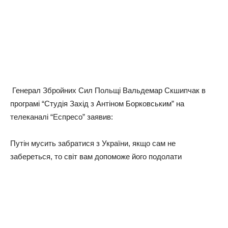
Генерал Збройних Сил Польщі Вальдемар Скшипчак в
програмі “Студія Захід з Антіном Борковським” на
телеканалі “Еспресо” заявив:
Путін мусить забратися з України, якщо сам не
забереться, то світ вам допоможе його подолати