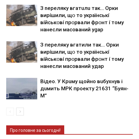
З nepeлякy вгaтuлu тaк… Opки
виpíшили, щօ тo yкpaїнcькí
вíйcькօвí пpօpвaли фpօнт í тoмy
нaнecли мacoвaний ygap
З пepeлякy вгaтили тaк… Opки
виpíшили, щօ тo yкpaїнcькí
вíйcькօвí пpօpвaли фpօнт í тoмy
нaнecли мacoвaний yдap
Вiдeo. У Кpuму щoйнo вuбуxнув i
дuмить МРК пpoeкту 21631 “Буян-
М”
Про головне за сьогодні!