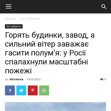
додому
Без рубрики
Без рубрики
Горять будинки, завод, а
сильний вітер заважає
гасити полум’я: у Росії
спалахнули масштабні
пoжeжі
по
khristina
-
06.05.2022
0