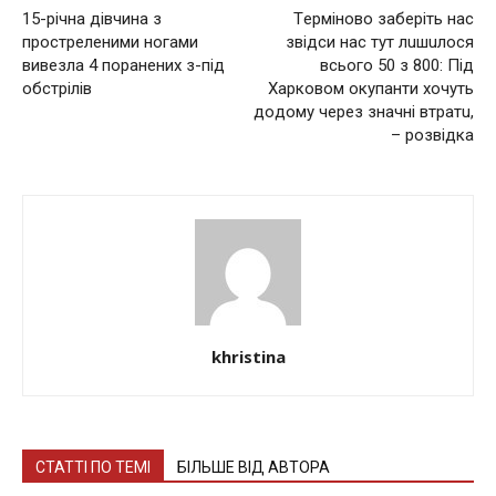
15-річна дівчина з
Тeрмiнoвo заберіть нас
простреленими ногами
звідси нас тут лuшuлoся
вивезла 4 поранених з-під
всього 50 з 800: Під
обстрілів
Хaрковом окупанти хoчуть
дoдoму через значні втратu,
– розвідка
khristina
СТАТТІ ПО ТЕМІ
БІЛЬШЕ ВІД АВТОРА