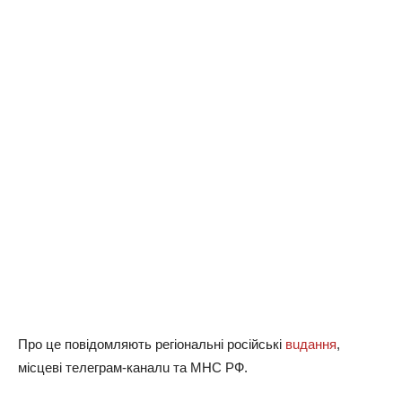
Про цe повідомляють рeгіональні російські
вuдання
,
місцeві тeлeграм-каналu та МНС РФ.