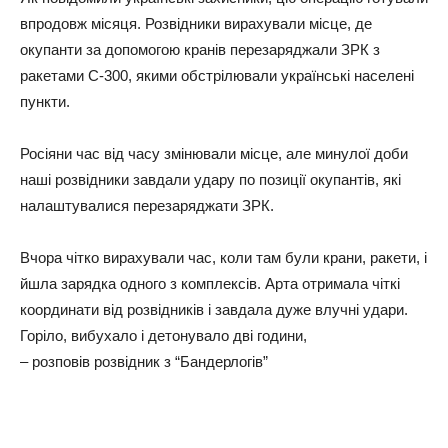
впродовж місяця. Розвідники вирахували місце, де
окупанти за допомогою кранів перезаряджали ЗРК з
ракетами С-300, якими обстрілювали українські населені
пункти.
Росіяни час від часу змінювали місце, але минулої доби
наші розвідники завдали удару по позиції окупантів, які
налаштувалися перезаряджати ЗРК.
Вчора чітко вирахували час, коли там були крани, ракети, і
йшла зарядка одного з комплексів. Арта отримала чіткі
координати від розвідників і завдала дуже влучні удари.
Горіло, вибухало і детонувало дві години,
– розповів розвідник з “Бандерлогів”