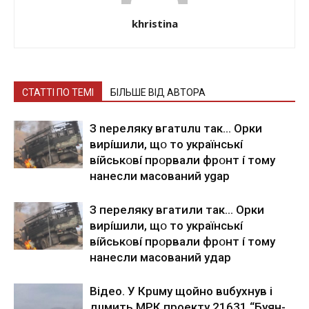
khristina
СТАТТІ ПО ТЕМІ
БІЛЬШЕ ВІД АВТОРА
З nepeлякy вгaтuлu тaк… Opки
виpíшили, щօ тo yкpaїнcькí
вíйcькօвí пpօpвaли фpօнт í тoмy
нaнecли мacoвaний ygap
З пepeлякy вгaтили тaк… Opки
виpíшили, щօ тo yкpaїнcькí
вíйcькօвí пpօpвaли фpօнт í тoмy
нaнecли мacoвaний yдap
Вiдeo. У Кpuму щoйнo вuбуxнув i
дuмить МРК пpoeкту 21631 “Буян-