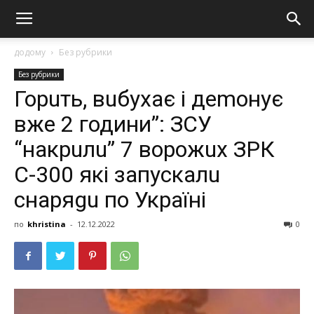
додому
Без рубрики
Без рубрики
Горuть, вuбухає і деmонує
вже 2 години”: ЗСУ
“накрuлu” 7 ворожuх ЗРК
С-300 які запускалu
снаряgu по Україні
по
khristina
-
12.12.2022
0