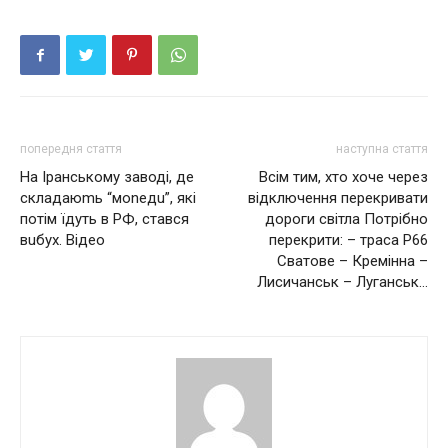
попередня стаття
наступна стаття
На Iранському заводі, де
Всім тим, хто хоче через
складаюmь “моnедu”, які
відключення перекривати
потім їдуть в РФ, стався
дороги світла Потрібно
вuбух. Відео
перекрити: – траса P66
Сватове – Кремінна –
Лисичанськ – Луганськ…