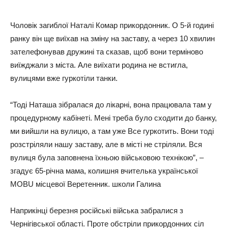
Чоловік загиблої Наталі Комар прикордонник. О 5-й годині
ранку він ще виїхав на зміну на заставу, а через 10 хвилин
зателефонував дружині та сказав, щоб вони терміново
виїжджали з міста. Але виїхати родина не встигла,
вулицями вже гуркотіли танки.
“Тоді Наташа зібралася до лікарні, вона працювала там у
процедурному кабінеті. Мені треба було сходити до банку,
ми вийшли на вулицю, а там уже Bce гуркотить. Вони тоді
розстріляли нашу заставу, але в місті не стріляли. Вся
вулиця була заповнена їхньою військовою технікою”, –
згадує 65-річна мама, колишня вчителька української
MOBU місцевої Веретенник. школи Галина
Наприкінці березня російські війська забралися з
Чернігівської області. Проте обстріли прикордонних сіл