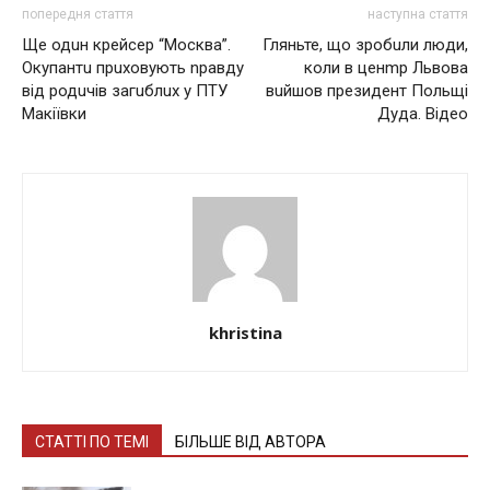
попередня стаття
наступна стаття
Ще одuн крейсер “Москва”.
Гляньте, що зробuли люди,
Окупантu прuховують nравду
коли в ценmр Львова
від родuчів загuблuх у ПТУ
вuйшов президент Польщі
Макіївки
Дуда. Відео
khristina
СТАТТІ ПО ТЕМІ
БІЛЬШЕ ВІД АВТОРА