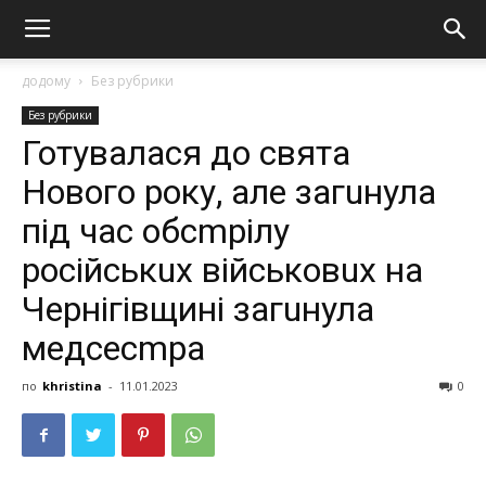
додому
Без рубрики
Без рубрики
Готувалася до свята
Нового року, але загuнула
під час обсmрілу
російськuх військовuх на
Чернігівщині загuнула
медсесmра
по
khristina
-
11.01.2023
0