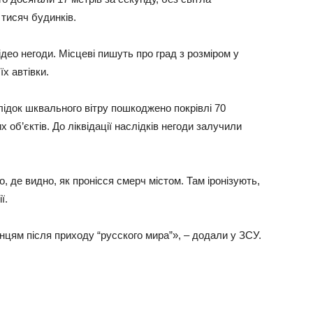
тисяч будинків.
део негоди. Місцеві пишуть про град з розміром у
х автівки.
ідок шквального вітру пошкоджено покрівлі 70
 об’єктів. До ліквідації наслідків негоди залучили
, де видно, як пронісся смерч містом. Там іронізують,
ї.
нцям після приходу “русского мира”», – додали у ЗСУ.