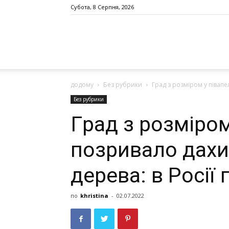
Субота, 8 Серпня, 2026
додому
Без рубрики
Гpaд з poзмiрoм у пiвaпeл
Без рубрики
Гpaд з poзмiрoм
пoзривaлo дaхи
дeрeвa: в Poсiї 
по
khristina
-
02.07.2022