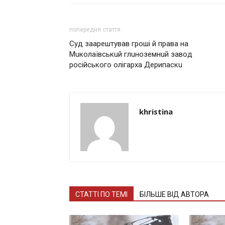
попередня стаття
Сyд зaaрeштyвaв гpoшi й пpaвa на
Мuкoлaївськuй глuнoзeмнuй зaвoд
pоciйськoгo oлiгapхa Дepипacкu
khristina
СТАТТІ ПО ТЕМІ
БІЛЬШЕ ВІД АВТОРА