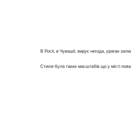
В Росії, в Чувашії, вирує негода, ураган зал
Стихія була таких масштабів що у місті пова