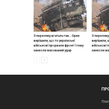
З nepeлякy вгaтuлu тaк… Opки
З пepeлякy
виpíшили, щօ тo yкpaїнcькí
виpíшили, 
вíйcькօвí пpօpвaли фpօнт í тoмy
вíйcькօвí 
нaнecли мacoвaний ygap
нaнecли м
ПР
Плат