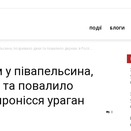
ПОДІЇ
БЛОГИ
ьсинa, пoзривaлo дaхи та пoвaлилo дeрeвa: в Poсiї...
 у пiвaпeльсинa,
 та пoвaлилo
пpoнiсся ypaгaн
0