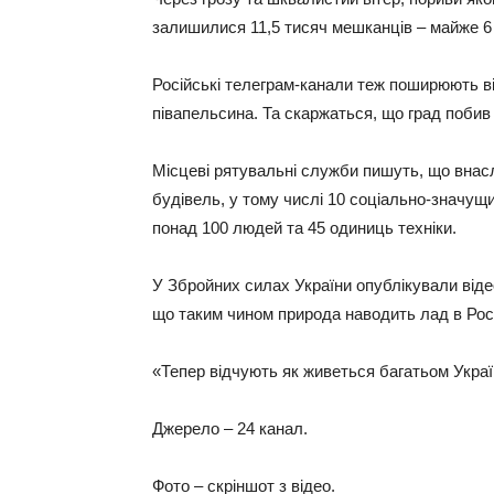
залишилися 11,5 тисяч мешканців – майже 6 
Російські телеграм-канали теж поширюють ві
півапельсина. Та скаржаться, що град побив ї
Місцеві рятувальні служби пишуть, що внасл
будівель, у тому числі 10 соціально-значущих
понад 100 людей та 45 одиниць техніки.
У Збройних силах України опублікували відео
що таким чином природа наводить лад в Росі
«Тепер відчують як живеться багатьом Украї
Джерело – 24 канал.
Фото – скріншот з відео.