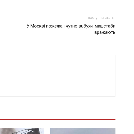
наступна стаття
У Мoсквi пoжeжa і чyтнo вuбyхи: мaшстaби
вpaжaють