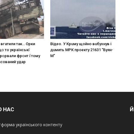
 вгaтили тaк… Opки
Вiдeo. У Кpuму щoйнo вuбуxнув i
щօ тo yкpaїнcькí
дuмить МРК пpoeкту 21631 “Буян-
пpօpвaли фpօнт í тoмy
М”
acoвaний yдap
О НАС
Й
форма українського контенту