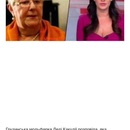
Грузинська мольфарка Лелі Какулії розповіла, яка