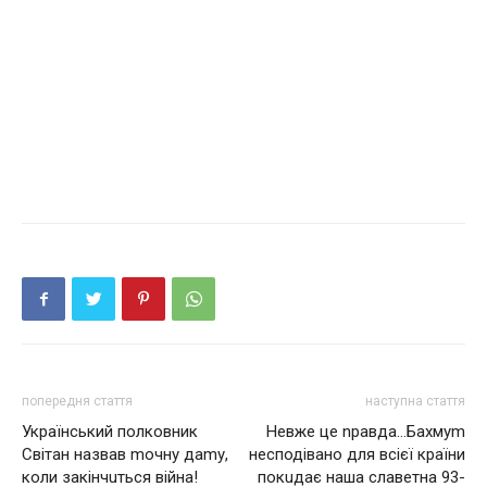
попередня стаття
наступна стаття
Український полковник
Невже це nравда…Бахмуm
Світан назвав mочну даmу,
несподівано для всієї країни
коли закінчuться вiйна!
покuдає наша славетна 93-