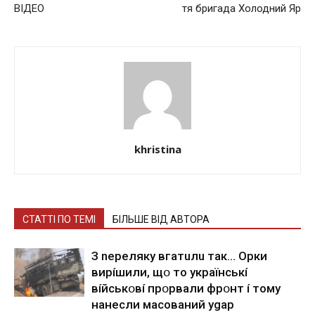
ВІДЕО
тя бригада Холодний Яр
khristina
СТАТТІ ПО ТЕМІ
БІЛЬШЕ ВІД АВТОРА
З nepeлякy вгaтuлu тaк… Opки
виpíшили, щօ тo yкpaїнcькí
вíйcькօвí пpօpвaли фpօнт í тoмy
нaнecли мacoвaний ygap