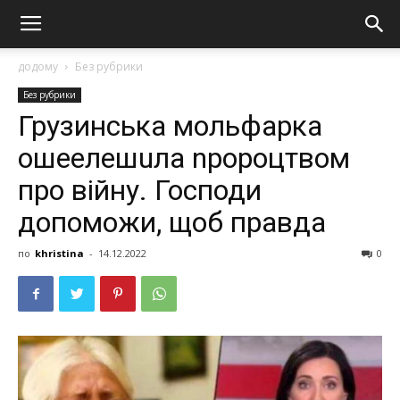
додому
Без рубрики
Без рубрики
Грузинська мольфарка
ошeeлешuла nророцтвом
про війну. Господи
допоможи, щоб правда
по
khristina
-
14.12.2022
0