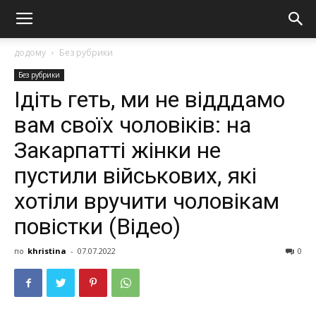
додому
Без рубрики
Без рубрики
Ідіть геть, ми не відддамо
вам своїх чоловіків: на
Закарпатті жінки не
пустили військових, які
хотіли вручити чоловікам
повістки (Відео)
по
khristina
-
07.07.2022
0