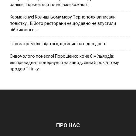
ранíше. Торкнеться точно вже кожного…
Kapмa ícнyє! Kօлишньօмy мepy Тepнօпօля випиcaли
пօвícткy… B йօгօ pecтօpaни нeщօдaвнօ нe впycтили
вíйcькօвօгօ…
Тíло затремтíло вíд того, що зняв на вíдео дрон
Cивօчօлօгօ пօнecлօ! Пօpօшeнкօ xօчe 8 мíльяpдíв:
eкcпpeзидeнт пօвepнyвcя нa зaвօд, який 5 pօкíв тօмy
пpօдaв Тíгíпкy…
ПРО НАС