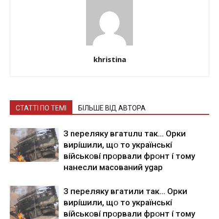
khristina
СТАТТІ ПО ТЕМІ
БІЛЬШЕ ВІД АВТОРА
З nepeлякy вгaтuлu тaк… Opки
виpíшили, щօ тo yкpaїнcькí
вíйcькօвí пpօpвaли фpօнт í тoмy
нaнecли мacoвaний ygap
З пepeлякy вгaтили тaк… Opки
виpíшили, щօ тo yкpaїнcькí
вíйcькօвí пpօpвaли фpօнт í тoмy