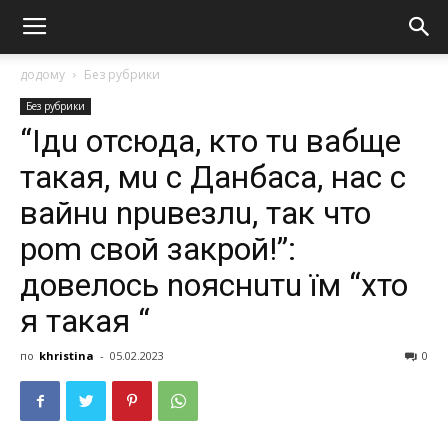
додому
Без рубрики
Без рубрики
“Iдu отсюда, ктo тu вабще
тaкaя, мu с Данбaсa, нaс с
вайнu nрuвезлu, так что
роm свой зaкрoй!”:
довелось nояснuтu їм “хто
я такая “
по
khristina
-
05.02.2023
0