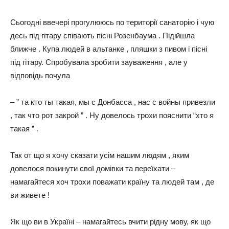
Сьогодні ввечері прогулююсь по території санаторію і чую
десь під гітару співають пісні Розенбаума . Підійшла
ближче . Купа людей в альтанке , пляшки з пивом і пісні
під гітару. Спробувала зробити зауваження , але у
відповідь почула
– ” та кто ты такая, мы с Донбасса , нас с войны привезли
, так что рот закрой ” . Ну довелось трохи пояснити “хто я
такая ” .
Так от що я хочу сказати усім нашим людям , яким
довелося покинути свої домівки та переїхати –
намагайтеся хоч трохи поважати країну та людей там , де
ви живете !
Як що ви в Україні – намагайтесь вчити рідну мову, як що