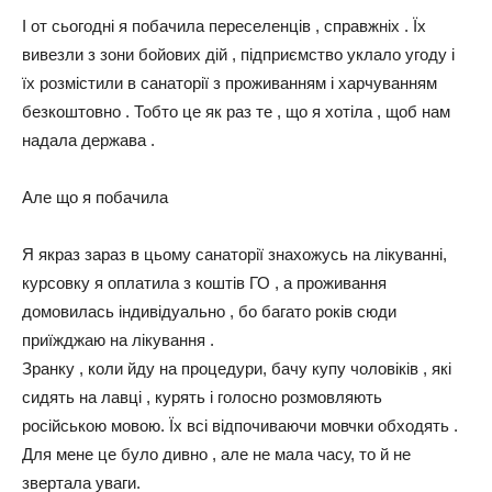
І от сьогодні я побачила переселенців , справжніх . Їх
вивезли з зони бойових дій , підприємство уклало угоду і
їх розмістили в санаторії з проживанням і харчуванням
безкоштовно . Тобто це як раз те , що я хотіла , щоб нам
надала держава .
Але що я побачила
Я якраз зараз в цьому санаторії знахожусь на лікуванні,
курсовку я оплатила з коштів ГО , а проживання
домовилась індивідуально , бо багато років сюди
приїжджаю на лікування .
Зранку , коли йду на процедури, бачу купу чоловіків , які
сидять на лавці , курять і голосно розмовляють
російською мовою. Їх всі відпочиваючи мовчки обходять .
Для мене це було дивно , але не мала часу, то й не
звертала уваги.