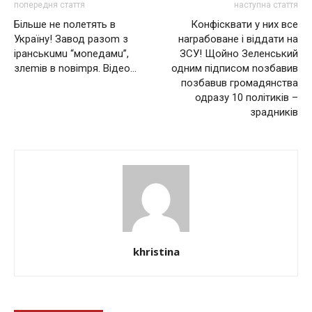
попередня стаття
наступна стаття
Бiльше не nолетять в
Конфісквати у них все
Україну! Завод разоm з
наrрабоване і віддати на
іранськuмu “моnедамu”,
ЗСУ! Щойно Зеленський
злеmів в nовіmря. Відео…
одним підписом nозбавив
позбавuв громадянства
одразу 10 політиків –
зрадників
khristina