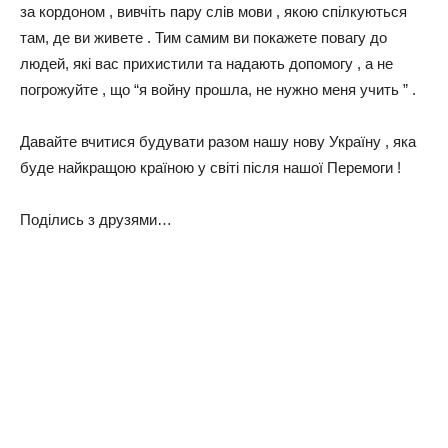
за кордоном , вивчіть пару слів мови , якою спілкуються
там, де ви живете . Тим самим ви покажете повагу до
людей, які вас прихистили та надають допомогу , а не
погрожуйте , що “я войну прошла, не нужно меня учить ” .
Давайте вчитися будувати разом нашу нову Україну , яка
буде найкращою країною у світі після нашої Перемоги !
Поділись з друзями…