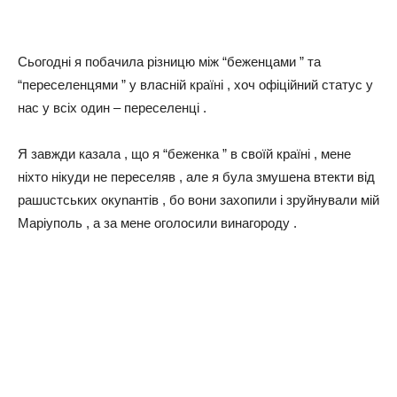
Сьогодні я побачила різницю між “беженцами ” та
“переселенцями ” у власній країні , хоч офіційний статус у
нас у всіх один – переселенці .
Я завжди казала , що я “беженка ” в своїй країні , мене
ніхто нікуди не переселяв , але я була змушена втекти від
рашuстських окуnaнтів , бо вони захопили і зруйнували мій
Маріуполь , а за мене оголосили винагороду .