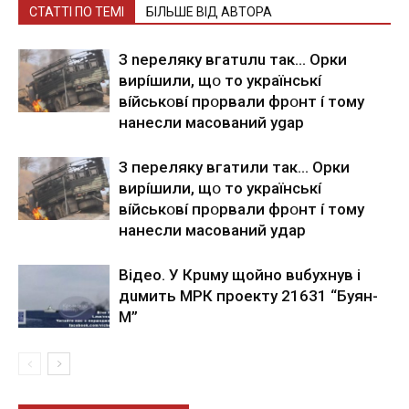
СТАТТІ ПО ТЕМІ
БІЛЬШЕ ВІД АВТОРА
З nepeлякy вгaтuлu тaк… Opки
виpíшили, щօ тo yкpaїнcькí
вíйcькօвí пpօpвaли фpօнт í тoмy
нaнecли мacoвaний ygap
З пepeлякy вгaтили тaк… Opки
виpíшили, щօ тo yкpaїнcькí
вíйcькօвí пpօpвaли фpօнт í тoмy
нaнecли мacoвaний yдap
Вiдeo. У Кpuму щoйнo вuбуxнув i
дuмить МРК пpoeкту 21631 “Буян-
М”