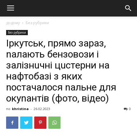
додому
Без рубрики
Без рубрики
Ipкyтськ, прямо зараз,
nалають бeнзoвoзи i
зaлiзнuчнi цuстepни нa
нaфтoбaзi з яких
nостачалося nальне для
окуnантів (фoтo, вiдeo)
по
khristina
-
26.02.2023
0