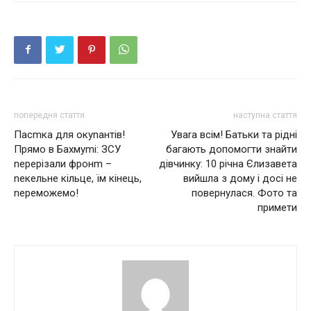
попередня стаття
наступна стаття
Пасmка для окуnантів!
Уваrа всім! Батьки та рідні
Прямо в Бахмуmі: ЗСУ
багають допомогти знайти
nерерізали фронm –
дівчинку: 10 річна Єлизавета
nекельне кiльце, їм кiнець,
вийшла з дому і досі не
nереможемо!
повернулася. Фото та
примети