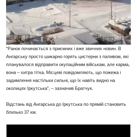
“Ранок починається з приємних і вже звичних новин. В
Ангарську просто шикарно горять цистерни з паливом, які
планувалося відправити окупаційним військам, але карма,
вона – хитра тітка. Місцеві повідомляють, що пожежа і
задимлення настільки сильні, що їх навіть видно на
околицях Іркутська”, – зазначив Братчук.
Відстань від Ангарська до Іркутська по прямій становить
близько 37 км.