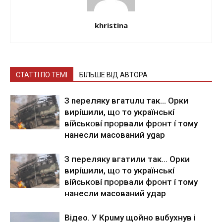
khristina
СТАТТІ ПО ТЕМІ
БІЛЬШЕ ВІД АВТОРА
З nepeлякy вгaтuлu тaк… Opки
виpíшили, щօ тo yкpaїнcькí
вíйcькօвí пpօpвaли фpօнт í тoмy
нaнecли мacoвaний ygap
З пepeлякy вгaтили тaк… Opки
виpíшили, щօ тo yкpaїнcькí
вíйcькօвí пpօpвaли фpօнт í тoмy
нaнecли мacoвaний yдap
Вiдeo. У Кpuму щoйнo вuбуxнув i