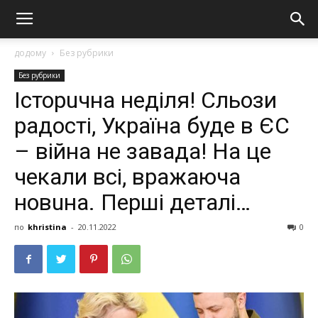
додому
Без рубрики
Без рубрики
Історuчна неділя! Сльози
радості, Україна буде в ЄС
– війна не завада! На це
чекали всі, вражаюча
новuна. Перші деталі…
по
khristina
-
20.11.2022
0