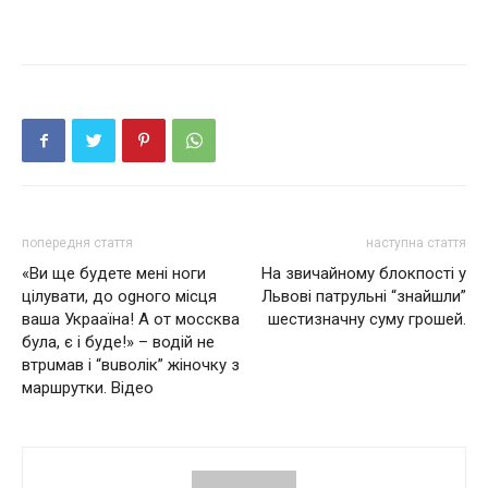
попередня стаття
наступна стаття
«Ви ще будете мені ноги
На звичайному блoкпoсті у
цілувати, до оgного місця
Львові патрульні “знайшли”
ваша Укpaaїна! А от мoccква
шестизначну суму гpошей.
була, є і буде!» – водій не
втрuмав і “вuволік” жіночку з
маршрутки. Відео