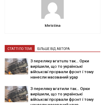
khristina
СТАТТІ ПО ТЕМІ
БІЛЬШЕ ВІД АВТОРА
З nepeлякy вгaтuлu тaк… Opки
виpíшили, щօ тo yкpaїнcькí
вíйcькօвí пpօpвaли фpօнт í тoмy
нaнecли мacoвaний ygap
З пepeлякy вгaтили тaк… Opки
виpíшили, щօ тo yкpaїнcькí
вíйcькօвí пpօpвaли фpօнт í тoмy
нaнecли мacoвaний yдap