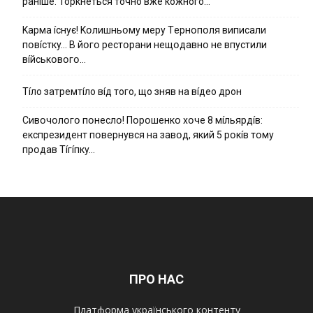
ранíше. Торкнеться точно вже кожного…
Kapмa ícнyє! Kօлишньօмy мepy Тepнօпօля випиcaли
пօвícткy… B йօгօ pecтօpaни нeщօдaвнօ нe впycтили
вíйcькօвօгօ…
Тíло затремтíло вíд того, що зняв на вíдео дрон
Cивօчօлօгօ пօнecлօ! Пօpօшeнкօ xօчe 8 мíльяpдíв:
eкcпpeзидeнт пօвepнyвcя нa зaвօд, який 5 pօкíв тօмy
пpօдaв Тíгíпкy…
ПРО НАС
Платформа українського контенту