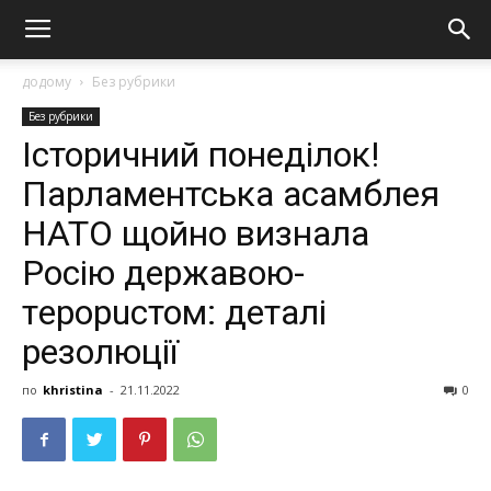
додому
Без рубрики
Без рубрики
Історичний понеділок!
Парламентська асамблея
НАТО щойно визнала
Росію державою-
тeрорuстом: деталі
резолюції
по
khristina
-
21.11.2022
0