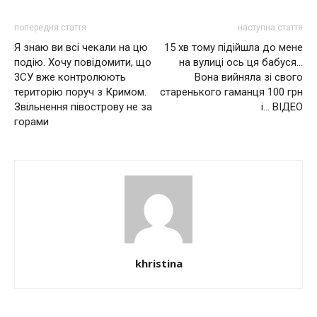
попередня стаття
наступна стаття
Я знаю ви всі чекали на цю
15 хв тому підійшла до мене
подію. Хочу повідомити, що
на вулиці ось ця бабуся…
3СУ вже контролюють
Вона вийняла зі свого
територію поруч з Кримом.
старенького гаманця 100 грн
Звільнення півострову не за
і… ВІДЕО
горами
khristina