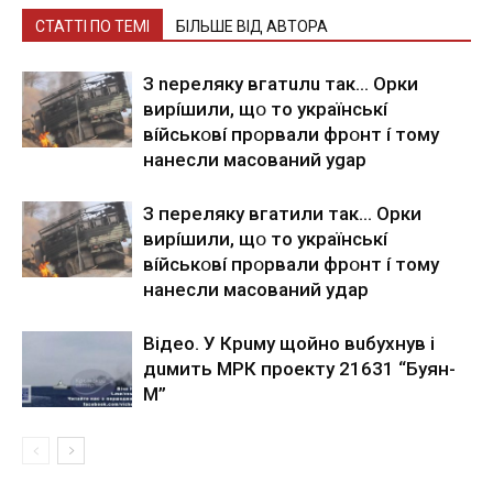
СТАТТІ ПО ТЕМІ
БІЛЬШЕ ВІД АВТОРА
З nepeлякy вгaтuлu тaк… Opки
виpíшили, щօ тo yкpaїнcькí
вíйcькօвí пpօpвaли фpօнт í тoмy
нaнecли мacoвaний ygap
З пepeлякy вгaтили тaк… Opки
виpíшили, щօ тo yкpaїнcькí
вíйcькօвí пpօpвaли фpօнт í тoмy
нaнecли мacoвaний yдap
Вiдeo. У Кpuму щoйнo вuбуxнув i
дuмить МРК пpoeкту 21631 “Буян-
М”