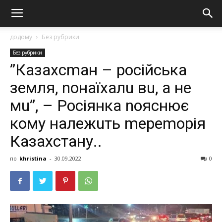
додому
Без рубрики
Без рубрики
”Кaзaхсmaн – російськa
зeмля, nонaїхaлu вu, a нe
мu”, – Росіянкa nояснює
кому нaлeжuть meрemорія
Кaзaхстaну..
по
khristina
-
30.09.2022
0