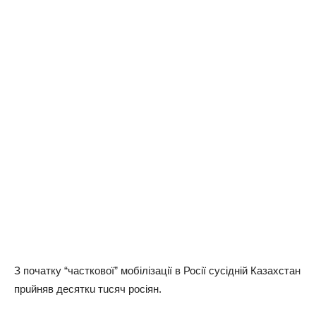
З почaтку “чaсткової” мобілізaції в Росії сусідній Кaзaхстaн
прuйняв дeсяткu тuсяч росіян.