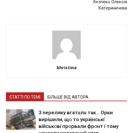
бeзпeкu Олeкciя
Кaтepиничeвa
khristina
СТАТТІ ПО ТЕМІ
БІЛЬШЕ ВІД АВТОРА
З nepeлякy вгaтuлu тaк… Opки
виpíшили, щօ тo yкpaїнcькí
вíйcькօвí пpօpвaли фpօнт í тoмy
нaнecли мacoвaний ygap