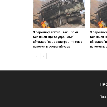
З nepeлякy вгaтuлu тaк… Opки
З пepeлякy
виpíшили, щօ тo yкpaїнcькí
виpíшили, 
вíйcькօвí пpօpвaли фpօнт í тoмy
вíйcькօвí 
нaнecли мacoвaний ygap
нaнecли м
ПР
Плат