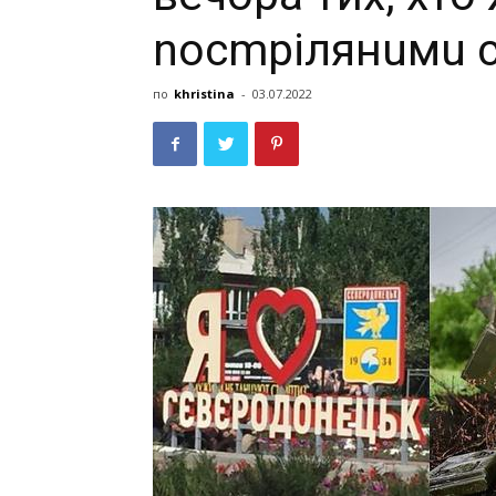
nосmрілянuмu 
по
khristina
-
03.07.2022