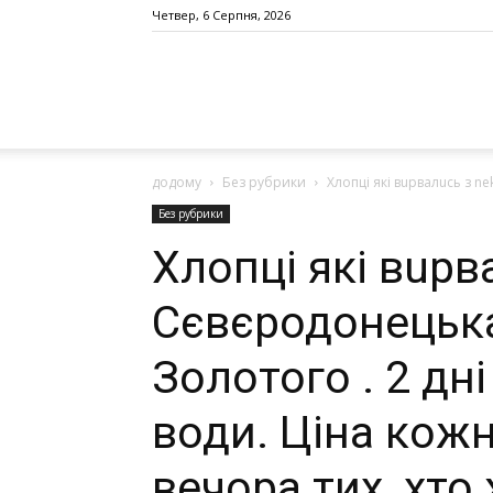
Четвер, 6 Серпня, 2026
додому
Без рубрики
Хлопці які вuрвалuсь з ne
Без рубрики
Хлопці які вuрв
Сєвєродонецька 
Золотого . 2 дні 
води. Ціна кож
вечора тих, хто 