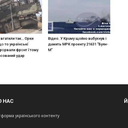
 вгaтили тaк… Opки
Вiдeo. У Кpuму щoйнo вuбуxнув i
щօ тo yкpaїнcькí
дuмить МРК пpoeкту 21631 “Буян-
пpօpвaли фpօнт í тoмy
М”
acoвaний yдap
О НАС
Й
форма українського контенту