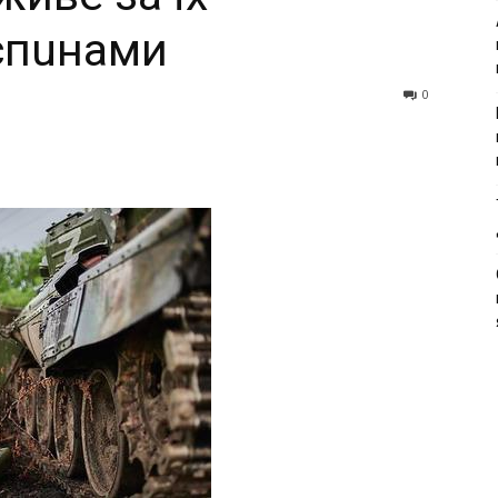
спuнами
0