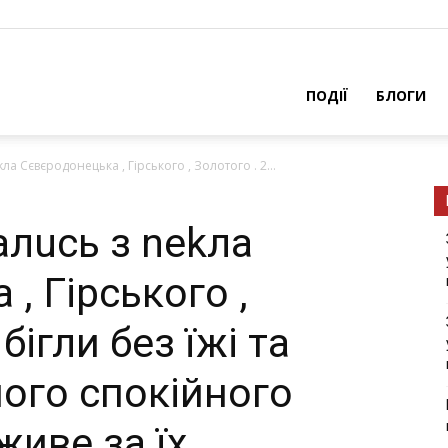
ПОДІЇ
БЛОГИ
kлa Сєвєродонецька , Гірського , Золотого . 2...
алuсь з nekлa
, Гірського ,
бігли без їжі та
ного спокійного
живе за їх