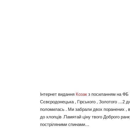
Інтернет видання
Козак
з посиланням на ФБ
Сєвєродонецька , Гірського , Золотого …2 дні
поломилась . Ми забрали двох поранених , в
до хлопців .Памятай ціну твого Доброго ранку
постріляними спинами…