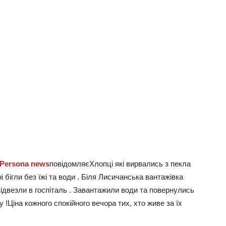
Persona news
повідомляєХлопці які вирвались з пекла
 бігли без їжі та води . Біля Лисичанська вантажівка
ідвезли в госпіталь . Завантажили води та повернулись
 !Ціна кожного спокійного вечора тих, хто живе за їх