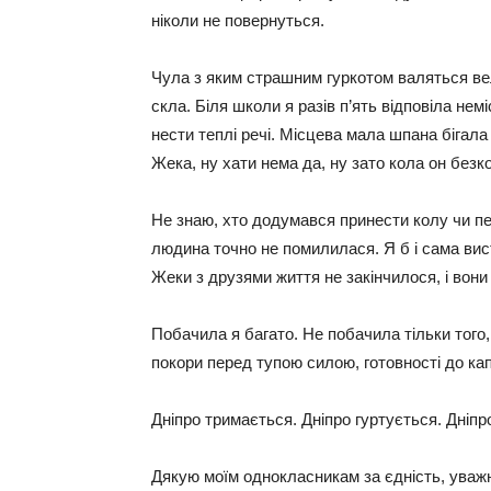
ніколи не повернуться.
Чула з яким страшним гуркотом валяться вел
скла. Біля школи я разів п’ять відповіла не
нести теплі речі. Місцева мала шпана бігала
Жека, ну хати нема да, ну зато кола он без
Не знаю, хто додумався принести колу чи пепс
людина точно не помилилася. Я б і сама вис
Жеки з друзями життя не закінчилося, і вон
Побачила я багато. Не побачила тільки того,
покори перед тупою силою, готовності до капі
Дніпро тримається. Дніпро гуртується. Дніпр
Дякую моїм однокласникам за єдність, уважні