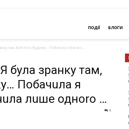
ПОДІЇ
БЛОГИ
анку там, біля тоrо будuнку… Побачuла я баrато....
Я бyла зранку там,
ку… Побачuла я
чuла лuше одноrо …
0