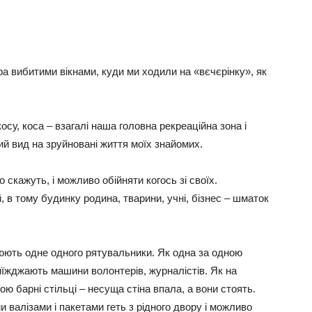
ора вибитими вікнами, куди ми ходили на «вєчєрінку», як
осу, коса – взагалі наша головна рекреаційна зона і
ний вид на зруйновані життя моїх знайомих.
 скажуть, і можливо обійняти когось зі своїх.
в тому будинку родина, тварини, учні, бізнес – шматок
юють одне одного рятувальники. Як одна за одною
иїжджають машини волонтерів, журналістів. Як на
ою барні стільці – несуща стіна впала, а вони стоять.
и валізами і пакетами геть з рідного двору і можливо