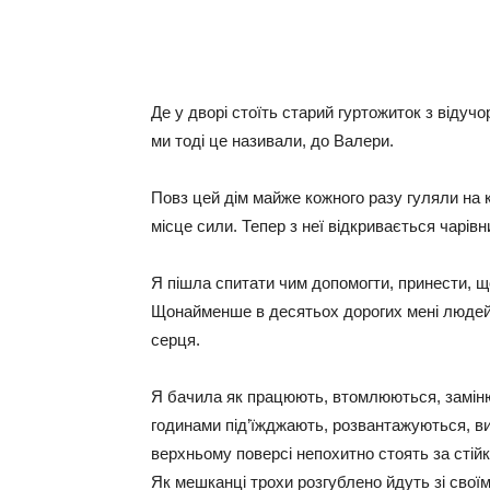
Де у дворі стоїть старий гуртожиток з відуч
ми тоді це називали, до Валери.
Повз цей дім майже кожного разу гуляли на к
місце сили. Тепер з неї відкривається чарів
Я пішла спитати чим допомогти, принести, що
Щонайменше в десятьох дорогих мені людей, 
серця.
Я бачила як працюють, втомлюються, замін
годинами під’їжджають, розвантажуються, в
верхньому поверсі непохитно стоять за стійк
Як мешканці трохи розгублено йдуть зі своїм