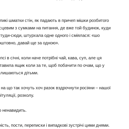
икі шматки стін, як падають в причеп мішки розбитого
місцевим з сумками на питання, де вже той будинок, куди
 туди-сюди, штурхала одне одного і сміялася: «шо
коштовно, давай ще за одною».
і в січні, коли наче потрібні чай, кава, суп, але ця
тавила ящик коли за те, щоб побачити по очам, що у
и лишаються дітьми.
 на що так хочуть хоч разок вздрочнути росіяни – нашої
туляції, розколу.
о ненавидить.
сть, пости, переписки і випадкові зустрічі цими днями.