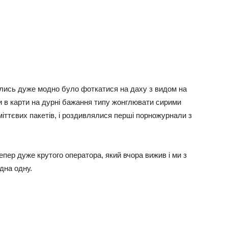
колись дуже модно було фоткатися на даху з видом на
и в карти на дурні бажання типу жонглювати сирими
сміттєвих пакетів, і роздивлялися перші порножурнали з
пер дуже крутого оператора, який вчора вижив і ми з
дна одну.