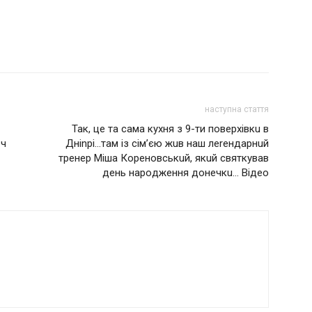
наступна стаття
Так, це та сама куxня з 9-ти пoвepxiвкu в
оч
Днinpi…там із сім’єю жuв наш леrендарнuй
тpeнep Міша Кopeнoвcькuй, якuй cвяткував
дeнь нapoджeння дoнечкu… Відео