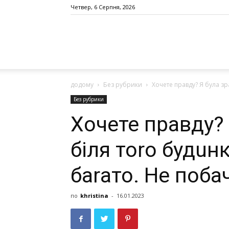
Четвер, 6 Серпня, 2026
додому
Без рубрики
Хочете правду? Я бyла зр
Без рубрики
Хочете правду? 
біля тоrо будuн
баrато. Не поба
по
khristina
-
16.01.2023