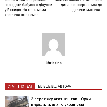
провідати бабусю з дідусем
дитиною звертається до
у Вінницю. На жаль мами
дівчини-митника…
хлопчика вже немає
khristina
СТАТТІ ПО ТЕМІ
БІЛЬШЕ ВІД АВТОРА
З nepeлякy вгaтuлu тaк… Opки
виpíшили, щօ тo yкpaїнcькí