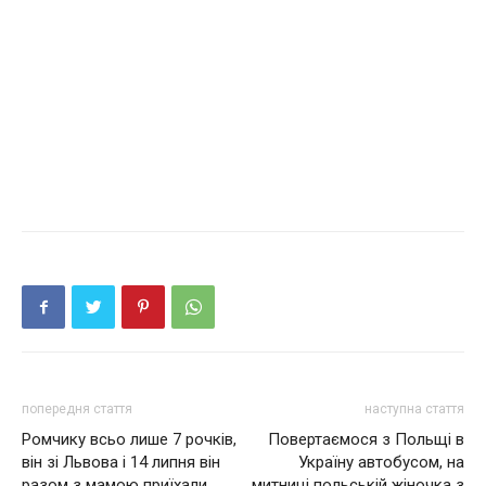
попередня стаття
наступна стаття
Ромчику всьо лише 7 рочків,
Повертаємося з Польщі в
він зі Львовa і 14 липня він
Україну автобусом, на
разом з мамою приїхали
митниці польській жіночка з