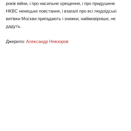
років війни, і про насильне хрещення, і про придушене
НКВС ненецьке повстання, і взагалі про всі людоїдські
витівки Москви пригадають і знижки, найімовірніше, не
дадуть.
Джерело:
Александр Невзоров