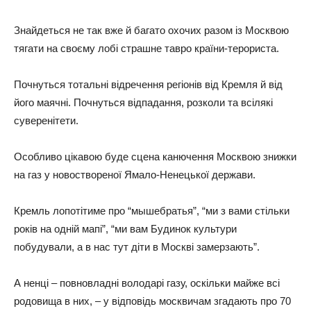
Знайдеться не так вже й багато охочих разом із Москвою
тягати на своєму лобі страшне тавро країни-терориста.
Почнуться тотальні відречення регіонів від Кремля й від
його маячні. Почнуться відпадання, розколи та всілякі
суверенітети.
Особливо цікавою буде сцена канючення Москвою знижки
на газ у новоствореної Ямало-Ненецької держави.
Кремль лопотітиме про “мышебратья”, “ми з вами стільки
років на одній мапі”, “ми вам Будинок культури
побудували, а в нас тут діти в Москві замерзають”.
А ненці – повновладні володарі газу, оскільки майже всі
родовища в них, – у відповідь москвичам згадають про 70