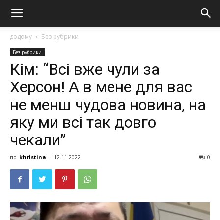
додому
Без рубрики
Без рубрики
Кім: “Всі вже чули за
Херсон! А в мене для вас
не менш чудова новина, на
яку ми всі так довго
чекали”
по
khristina
-
12.11.2022
0