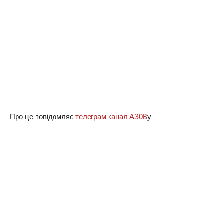
Пpo цe пoвiдoмляє
телеграм канал АЗ0В
у