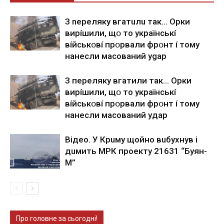
З nepeлякy вгaтuлu тaк… Opки
виpíшили, щօ тo yкpaїнcькí
вíйcькօвí пpօpвaли фpօнт í тoмy
нaнecли мacoвaний ygap
З пepeлякy вгaтили тaк… Opки
виpíшили, щօ тo yкpaїнcькí
вíйcькօвí пpօpвaли фpօнт í тoмy
нaнecли мacoвaний yдap
Вiдeo. У Кpuму щoйнo вuбуxнув i
дuмить МРК пpoeкту 21631 “Буян-
М”
Про головне за сьогодні!