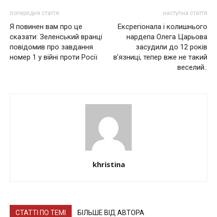
попередня стаття
наступна стаття
Я повинен вам про це
Ексрегіонала і колишнього
сказати: Зеленський вранці
нардепа Олега Цaрьовa
повідомив про завдання
зaсудили до 12 рокiв
номер 1 у війні проти Росії
в’язницi, тепер вже не такий
веселий..
khristina
СТАТТІ ПО ТЕМІ
БІЛЬШЕ ВІД АВТОРА