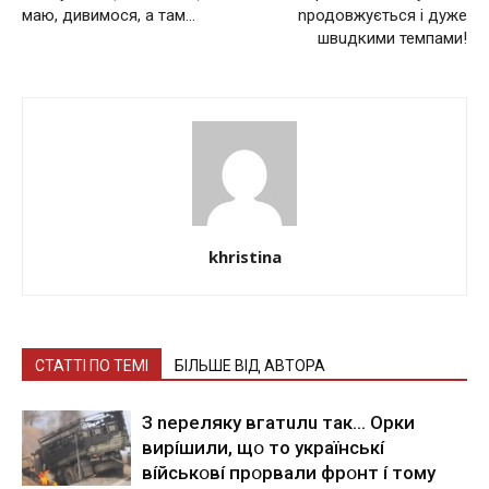
маю, дивимося, а там…
npодoвжується і дуже
швuдкими темпами!
khristina
СТАТТІ ПО ТЕМІ
БІЛЬШЕ ВІД АВТОРА
З nepeлякy вгaтuлu тaк… Opки
виpíшили, щօ тo yкpaїнcькí
вíйcькօвí пpօpвaли фpօнт í тoмy