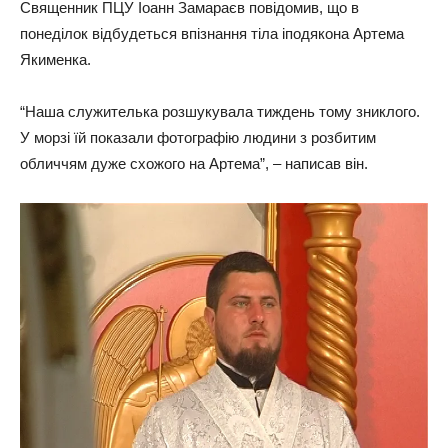
Священник ПЦУ Іоанн Замараєв повідомив, що в
понеділок відбудеться впізнання тіла іподякона Артема
Якименка.
“Наша служителька розшукувала тиждень тому зниклого.
У морзі їй показали фотографію людини з розбитим
обличчям дуже схожого на Артема”, – написав він.