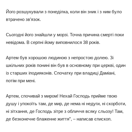
Його розшукували з понеділка, коли він зник і з ним було
втрачено зв’язок.
Сьогодні його знайшли у морзі. Точна причина смерті поки
невідома. В серпні йому виповнилося 38 років.
Артем був хорошою людиною з непростою долею. Зі
шкільних років понині він був в основному при церкві, один
із старших іподияконів. Спочатку при владиці Даміані,
потім при мені.
Артем, спочивай з миром! Нехай Господь прийме твою
душу і упокоїть там, де мир, де нема ні недуги, ні скорботи,
ні зітхання, де Господь зітре з обличчя всяку сльозу! Там,
де безконечне блаженне життя”, – написав єпископ.