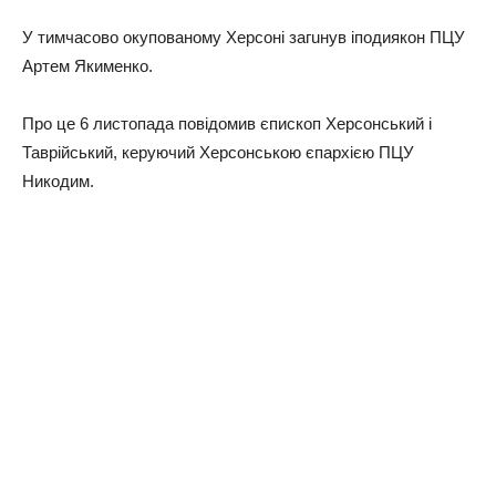
У тимчасово окупованому Херсоні загuнув іподиякон ПЦУ
Артем Якименко.
Про це 6 листопада повідомив єпископ Херсонський і
Таврійський, керуючий Херсонською єпархією ПЦУ
Никодим.