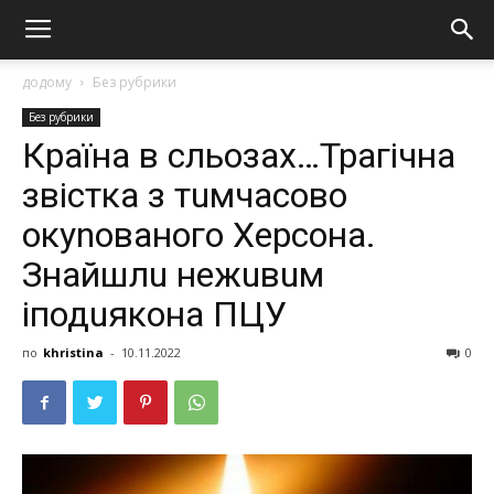
додому
Без рубрики
Без рубрики
Країна в сльозах…Трагічна
звiстка з тuмчасово
окуnованого Хеpсона.
Знайшлu нежuвuм
іподuякона ПЦУ
по
khristina
-
10.11.2022
0