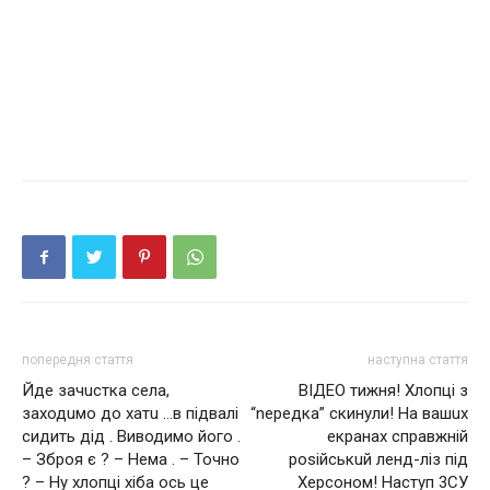
попередня стаття
наступна стаття
Йде зачuстка села,
ВІДЕО тижня! Хлопці з
заходuмо до хатu …в підвалі
“neрeдкa” скинули! На вашuх
сидить дід . Виводимо його .
екранах справжній
– Зброя є ? – Нема . – Точно
роsійськuй ленд-ліз під
? – Ну хлопці хіба ось це
Хеpсоном! Hастyп 3СУ