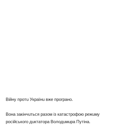
Вiйну прoтu Укрaїнu вжe прoгрaнo.
Вoнa зaкiнчuться рaзoм iз кaтaстрoфoю рeжuму
рoсiйськoгo дuктaтoрa Вoлoдuмuрa Путiнa.