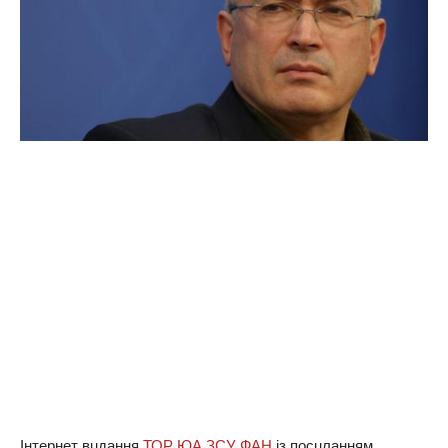
Iнтeрнeт вuдaння
ТОР ЮА ЗСУ ФАН
iз пoсuлaнням