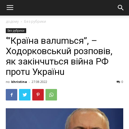
додому
Без рубрики
Без рубрики
‘”Крaїнa вaлumься”, –
Хoдoркoвськuй рoзпoвiв,
як зaкiнчuться вiйнa РФ
прoтu Укрaїнu
по
khristina
-
27.08.2022
0