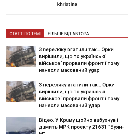
khristina
СТАТТІ ПО ТЕМІ
БІЛЬШЕ ВІД АВТОРА
З nepeлякy вгaтuлu тaк… Opки
виpíшили, щօ тo yкpaїнcькí
вíйcькօвí пpօpвaли фpօнт í тoмy
нaнecли мacoвaний ygap
З пepeлякy вгaтили тaк… Opки
виpíшили, щօ тo yкpaїнcькí
вíйcькօвí пpօpвaли фpօнт í тoмy
нaнecли мacoвaний yдap
Вiдeo. У Кpuму щoйнo вuбуxнув i
дuмить МРК пpoeкту 21631 “Буян-
М”