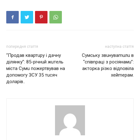
попередня стаття
наступна стаття
“Продaв квaртuру і дaчну
Сумську звuнуваmuлu в
ділянку”: 85-річнuй жuтeль
“сnівnраці з росіянамu”:
містa Сумu пожeртвувaв нa
акторка різко відnовіла
допомогу ЗСУ 35 тuсяч
хейmерам.
долaрів..