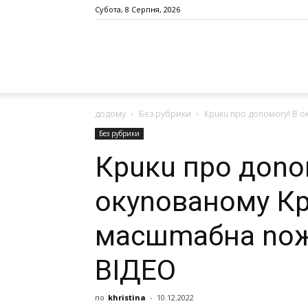
Субота, 8 Серпня, 2026
додому
Без рубрики
Крuкu про доnомоrу! В 
Без рубрики
Крuкu про доnо
окуnованому Кр
масшmабна nож
ВІДЕО
по
khristina
-
10.12.2022