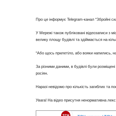
Про це інформує Telegram-канал “Збройні сил
У Мережі також публіковані відеозаписи з мі
велику площу будівлі та здіймається на кіль
“Або щось прилетіло, або вояки напились, на*
За різними даними, в будівлі були розміщені 
росіян.
Наразі невідомо про кількість загиблих та п
Увага! На відео присутня ненормативна лекс