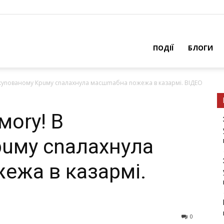
ПОДІЇ
БЛОГИ
окуnованому Крuму сnалахнyла масшmабна nожежа в казармі. ВІДЕО
моrу! В
uму сnалахнyла
ежа в казармі.
0