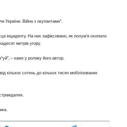
и України. Війна з окупантами”.
сця інциденту. На них зафіксовано, як полум’я охопило
кадесят метрів угору.
уй”, ­– каже у ролику його автор.
від кількох сотень до кількох тисяч мобілізованих
остраждалих.
ика.