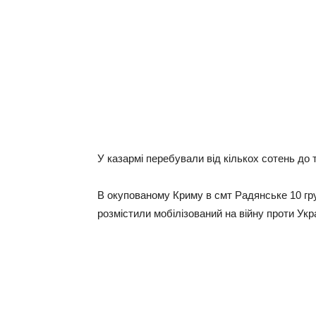
У казармі перебували від кількох сотень до т
В окупованому Криму в смт Радянське 10 гр
розмістили мобілізований на війну проти Укра