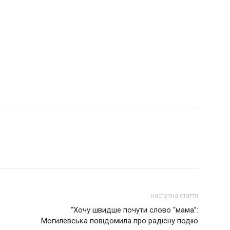
наступна стаття
“Хочу швидше почути слово “мама”:
Могилевська повідомила про радісну подію