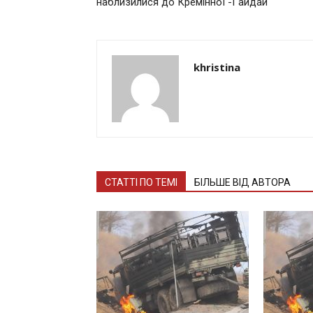
наблизилися до Крeмінної -Гaйдaй
khristina
СТАТТІ ПО ТЕМІ
БІЛЬШЕ ВІД АВТОРА