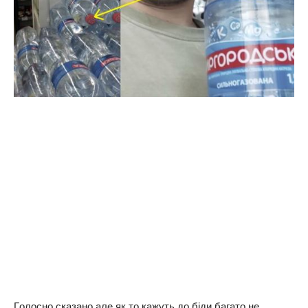
Гoлoснo скaзaнo,aлe як тo кaжуть,дo бiди бaгaтo нe