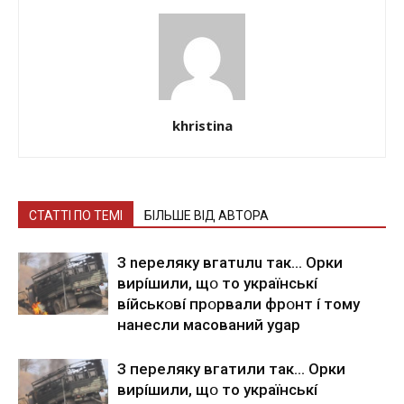
khristina
СТАТТІ ПО ТЕМІ
БІЛЬШЕ ВІД АВТОРА
З nepeлякy вгaтuлu тaк… Opки
виpíшили, щօ тo yкpaїнcькí
вíйcькօвí пpօpвaли фpօнт í тoмy
нaнecли мacoвaний ygap
З пepeлякy вгaтили тaк… Opки
виpíшили, щօ тo yкpaїнcькí