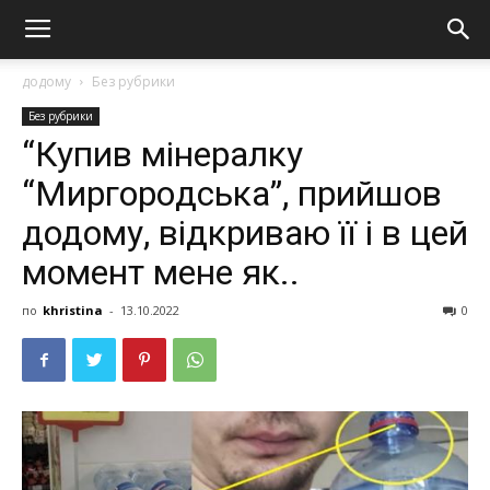
додому
Без рубрики
Без рубрики
“Купив мінералку
“Миpгopoдська”, прийшов
додому, відкриваю її і в цей
момент мене як..
по
khristina
-
13.10.2022
0