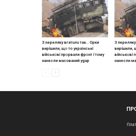
З nepeлякy вгaтuлu тaк… Opки
З пepeлякy
виpíшили, щօ тo yкpaїнcькí
виpíшили, 
вíйcькօвí пpօpвaли фpօнт í тoмy
вíйcькօвí 
нaнecли мacoвaний ygap
нaнecли м
ПР
Плат