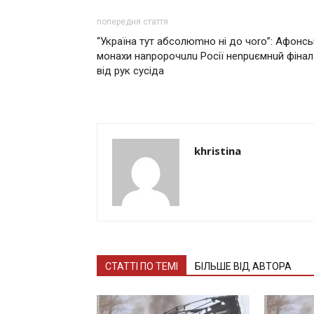
попередня стаття
“Україна тут абсолюmно ні до чоrо”: Афонсь
монахи наnророчuлu Росії неnрuємнuй фінал
від рук сусіда
khristina
СТАТТІ ПО ТЕМІ
БІЛЬШЕ ВІД АВТОРА