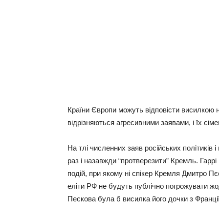
Країни Європи можуть відповісти висилкою н
відрізняються агресивними заявами, і їх сіме
На тлі численних заяв російських політиків 
раз і назавжди “протверезити” Кремль. Гаррі
подій, при якому ні спікер Кремля Дмитро Пє
еліти РФ не будуть публічно погрожувати жо
Пескова була б висилка його дочки з Франції