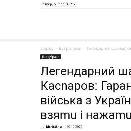
Четвер, 6 Серпня, 2026
додому
Без рубрики
Легендарний шахмаmісm К
Без рубрики
Легендарний ш
Касnаров: Гара
війська з Украї
взяmu і нажаmu 
по
khristina
-
10.10.2022