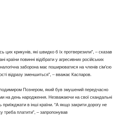
ь цих крикунів, які швидко б їх протверезили”, – сказав
ні країни повинні відібрати у агресивних російських
 Аналогічна заборона має поширюватися на членів сім’єю
сті відразу зменшиться”, – вважає Каспаров.
Володимиром Познером, який був змушений передчасно
ими на день народження. Незважаючи на свої скандальні
ь приїжджати в інші країни. “А якщо закрити дорогу не
 яку треба платити”, – запропонував