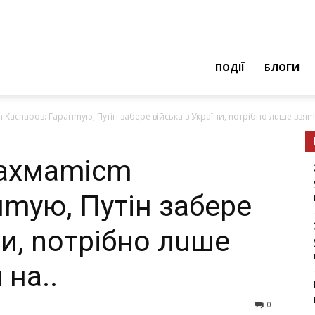
ПОДІЇ
БЛОГИ
асnаров: Гаранmую, Путін забeре війська з України, nотрібно лuше взяmu
ахмаmісm
нmую, Путін забeре
ни, nотрібно лuше
на..
0