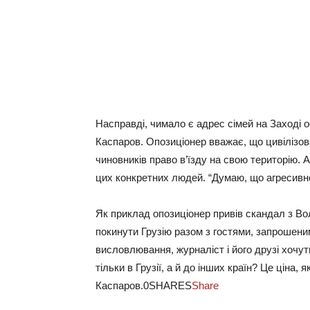
Насправді, чимало є адрес сімей на Заході ос
Каспаров. Опозиціонер вважає, що цивілізова
чиновників право в’їзду на свою територію.
цих конкретних людей. “Думаю, що агресивно
Як приклад опозиціонер привів скандал з 
покинути Грузію разом з гостями, запрошен
висловлювання, журналіст і його друзі хочут
тільки в Грузії, а й до інших країн? Це ціна,
Каспаров.0SHARES
Share