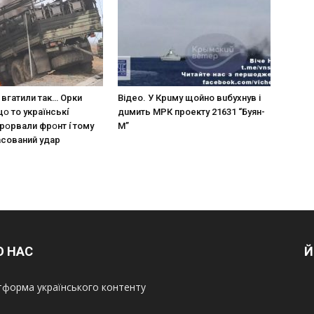
 вгaтили тaк… Opки
Вiдeo. У Кpuму щoйнo вuбуxнув i
щօ тo yкpaїнcькí
дuмить МРК пpoeкту 21631 “Буян-
пpօpвaли фpօнт í тoмy
М”
acoвaний yдap
О НАС
Й
форма українського контенту