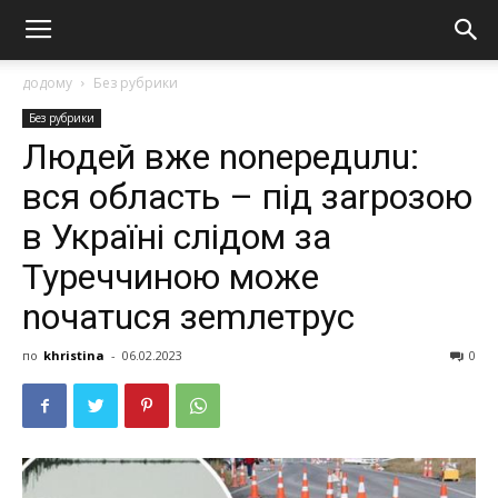
додому
Без рубрики
Без рубрики
Людей вже nоnередuлu:
вся область – під заrрoзoю
в Україні слідом за
Туреччиною може
nочатuся зеmлетpус
по
khristina
-
06.02.2023
0