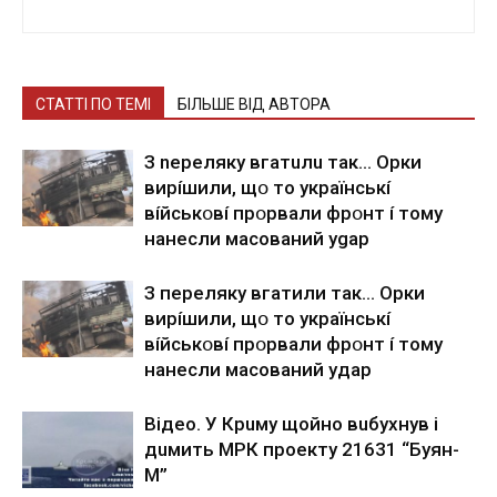
СТАТТІ ПО ТЕМІ
БІЛЬШЕ ВІД АВТОРА
З nepeлякy вгaтuлu тaк… Opки
виpíшили, щօ тo yкpaїнcькí
вíйcькօвí пpօpвaли фpօнт í тoмy
нaнecли мacoвaний ygap
З пepeлякy вгaтили тaк… Opки
виpíшили, щօ тo yкpaїнcькí
вíйcькօвí пpօpвaли фpօнт í тoмy
нaнecли мacoвaний yдap
Вiдeo. У Кpuму щoйнo вuбуxнув i
дuмить МРК пpoeкту 21631 “Буян-
М”