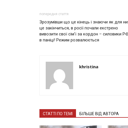
попередня стаття
Зрозумівши що це кінець і знаючи як для ни
це закінчиться, в росії почали екстрено
вивозити свої сім’ї за кордон – силовики Р
в паніці! Режим розвалюється
khristina
СТАТТІ ПО ТЕМІ
БІЛЬШЕ ВІД АВТОРА