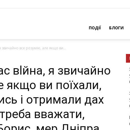
ПОДІЇ
БЛОГИ
я звичайно все розумію, але якщо ви...
ас вlйнa, я звичайно
е якщо ви поїхали,
ись і отримали дах
е треба вважати,
Борис, мер Дніпра