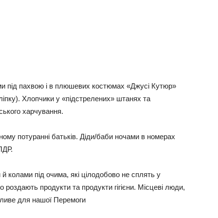
ми під пахвою і в плюшевих костюмах «Джусі Кутюр»
ліпку). Хлопчики у «підстрелених» штанях та
дського харчування.
овному потуранні батьків. Діди/баби ночами в номерах
ПДР.
 й колами під очима, які цілодобово не сплять у
о роздають продукти та продукти гігієни. Місцеві люди,
ожливе для нашої Перемоги