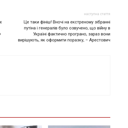
наступна стаття
х
Це таки фініш! Вночі на екстреному зібранні
путіна і генералів було озвучено, що вiйну в
Ф
Україні фактично програно, зараз вони
вирішують, як оформити поразку, – Арестович