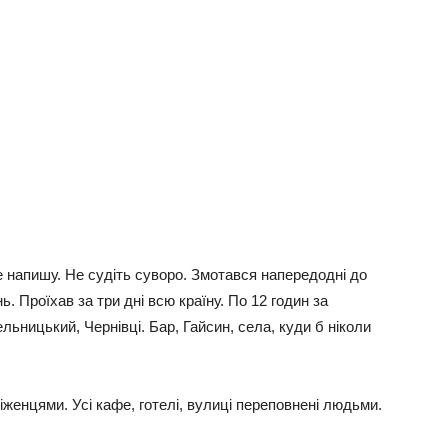
 напишу. Не судіть суворо. Змотався напередодні до
ь. Проїхав за три дні всю країну. По 12 годин за
ьницький, Чернівці. Бар, Гайсин, села, куди б ніколи
іженцями. Усі кафе, готелі, вулиці переповнені людьми.