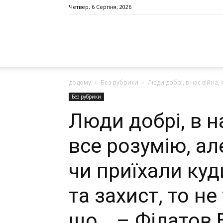
Четвер, 6 Серпня, 2026
додому
Без рубрики
Люди добрі, в нас вlйнa, 
Без рубрики
Люди добрі, в н
все розумію, ал
чи приїхали куд
та захист, то н
що… – Філатов 