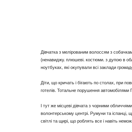
Дівчатка з мелірованим волоссям з собачка
(ненавиджу. плюшеві. костюми. з дупою в об
ноутбуках, які окупували всі заклади грома
Діти, що кричать і бігають по столах, при п
готелів. Тотальне порушення автомобілями 
І тут же місцеві дівчата з чорними обличчями
волонтерському центрі. Румуни та іспанці, щ
світлі та щирі, що роблять все і навіть нем