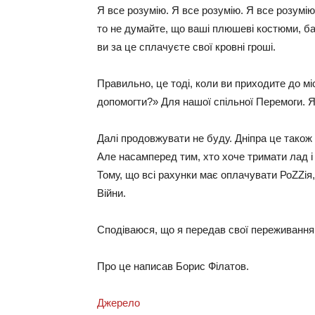
Я все розумію. Я все розумію. Я все розумію.
то не думайте, що ваші плюшеві костюми, бал
ви за це сплачуєте свої кровні гроші.
Правильно, це тоді, коли ви приходите до мі
допомогти?» Для нашої спільної Перемоги. Я
Далі продовжувати не буду. Дніпра це також 
Але насамперед тим, хто хоче тримати лад і р
Тому, що всі рахунки має оплачувати РоZZія, ну
​​Bійни.
Сподіваюся, що я передав свої переживання
Про це написав Борис Філатов.
Джерело