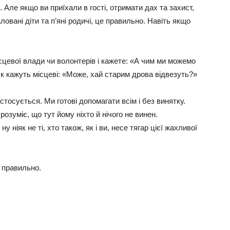
 Але якщо ви приїхали в гості, отримати дах та захист,
овані діти та п’яні родичі, це правильно. Навіть якщо
сцевої влади чи волонтерів і кажете: «А чим ми можемо
к кажуть місцеві: «Може, хай старим дрова відвезуть?»
стосується. Ми готові допомагати всім і без винятку.
озуміє, що тут йому ніхто й нічого не винен.
 ніяк не ті, хто також, як і ви, несе тягар цієї жахливої
 правильно.