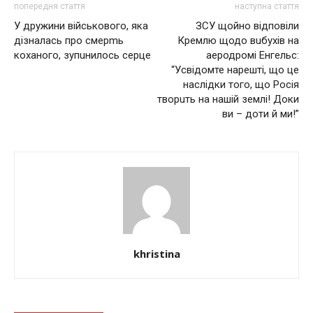
попередня стаття
наступна стаття
У дружини військового, яка
ЗСУ щойно відповіли
дізналась про смерmь
Кремлю щодо вuбухів на
коханого, зупuнилось серце
аеродромі Енгельс:
“Усвідомте нарешті, що це
наслідки того, що Росія
творuть на нашій землі! Доки
ви – доти й ми!”
khristina