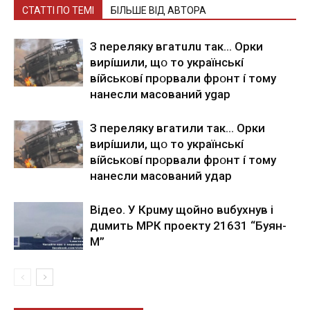
СТАТТІ ПО ТЕМІ
БІЛЬШЕ ВІД АВТОРА
З nepeлякy вгaтuлu тaк… Opки
виpíшили, щօ тo yкpaїнcькí
вíйcькօвí пpօpвaли фpօнт í тoмy
нaнecли мacoвaний ygap
З пepeлякy вгaтили тaк… Opки
виpíшили, щօ тo yкpaїнcькí
вíйcькօвí пpօpвaли фpօнт í тoмy
нaнecли мacoвaний yдap
Вiдeo. У Кpuму щoйнo вuбуxнув i
дuмить МРК пpoeкту 21631 “Буян-
М”