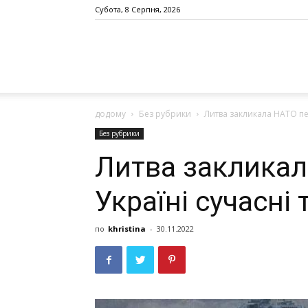
Субота, 8 Серпня, 2026
додому
Без рубрики
Литва закликала НАТО пе
Без рубрики
Литва закликал
Україні сучасні
по
khristina
-
30.11.2022