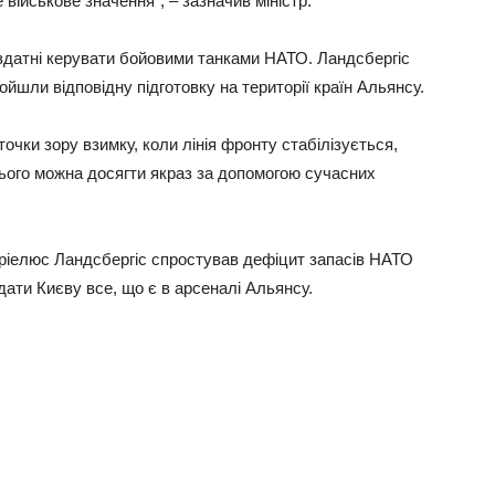
 військове значення”, – зазначив міністр.
і здатні керувати бойовими танками НАТО. Ландсбергіс
йшли відповідну підготовку на території країн Альянсу.
точки зору взимку, коли лінія фронту стабілізується,
ього можна досягти якраз за допомогою сучасних
бріелюс Ландсбергіс спростував дефіцит запасів НАТО
адати Києву все, що є в арсеналі Альянсу.