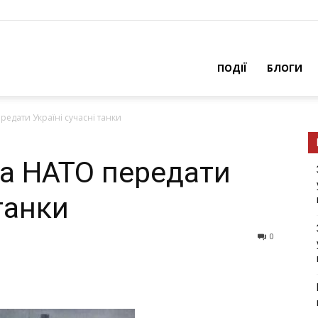
ПОДІЇ
БЛОГИ
редати Україні сучасні танки
а НАТО передати
 танки
0