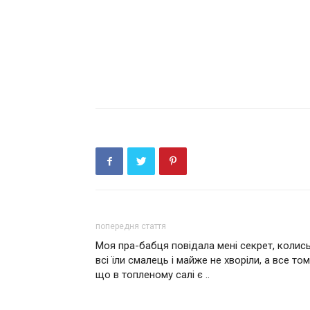
попередня стаття
Моя пра-бабця повідала мені секрет, колис
всі їли смалець і майже не хворіли, а все том
що в топленому салі є ..