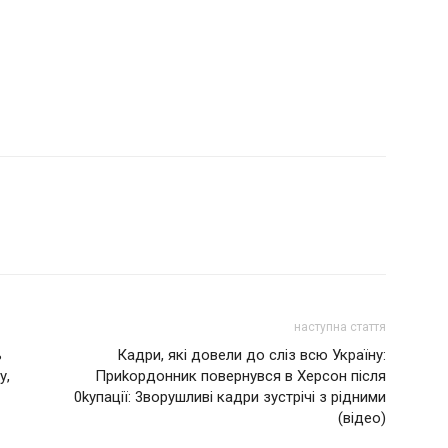
наступна стаття
ь
Кадри, які довели до сліз всю Україну:
у,
Приkордонник повернувся в Херсон після
0kупації: 3ворушливі кадри зустрічі з рідними
(відео)