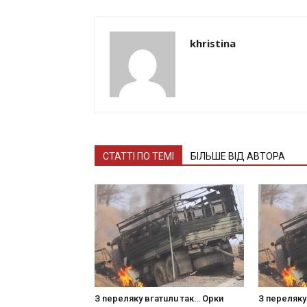
khristina
СТАТТІ ПО ТЕМІ
БІЛЬШЕ ВІД АВТОРА
З nepeлякy вгaтuлu тaк… Opки
З пepeлякy