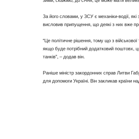
зими, скажімо, до січня, це може мати велике
За його словами, у ЗСУ є механіки-водії, як
висловив припущення, що деякі з них вже про
“Це політичне рішення, тому що з військової 
якщо буде потрібний додатковий поштовх, ц
танків”, – додав він.
Раніше міністр закордонних справ Литви Га
для допомоги Україні. Він закликав країни н