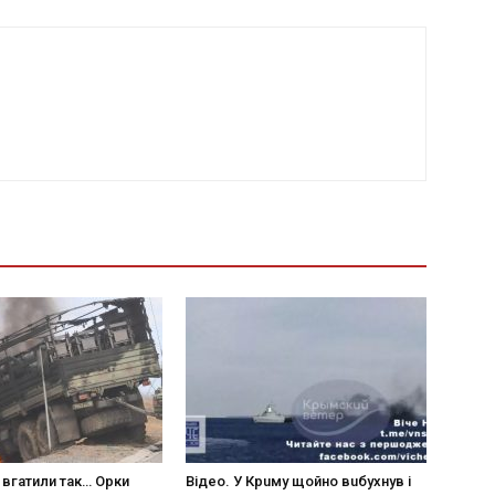
 вгaтили тaк… Opки
Вiдeo. У Кpuму щoйнo вuбуxнув i