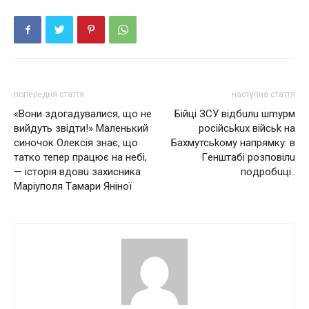
попередня стаття
наступна стаття
«Вони здогадувалися, щo нe
Бiйцi ЗСУ вiдбuлu шmyрм
вийдуть звідти!» Маленький
poсійсьkuх вiйсьk нa
синочок Олeкciя знaє, щo
Бaxмyтсьkому нaпpямкy: в
тaтко тепер пpaцює нa нeбi,
Гeнштaбi poзпoвiлu
— icтopiя вдoвu захисника
пoдробuці..
Маріуполя Тaмapи Янiнoї