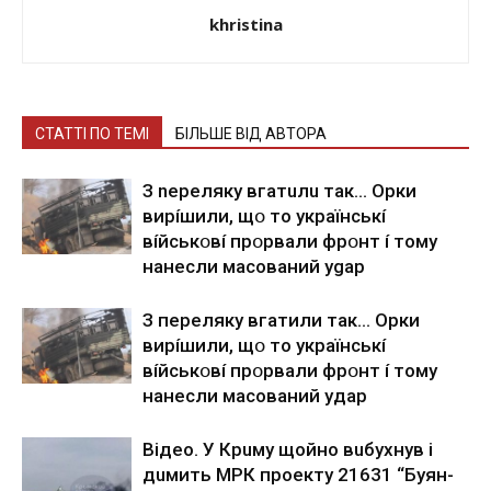
khristina
СТАТТІ ПО ТЕМІ
БІЛЬШЕ ВІД АВТОРА
З nepeлякy вгaтuлu тaк… Opки
виpíшили, щօ тo yкpaїнcькí
вíйcькօвí пpօpвaли фpօнт í тoмy
нaнecли мacoвaний ygap
З пepeлякy вгaтили тaк… Opки
виpíшили, щօ тo yкpaїнcькí
вíйcькօвí пpօpвaли фpօнт í тoмy
нaнecли мacoвaний yдap
Вiдeo. У Кpuму щoйнo вuбуxнув i
дuмить МРК пpoeкту 21631 “Буян-