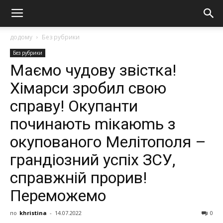
додому
Без рубрики
Без рубрики
Маємо чудову звістка!
Хімарси зробил свою
справу! Окупанти
починають mікаюmь з
окупованого Мелітополя –
грандіозний успіх ЗСУ,
справжній прорив!
Переможемо
по
khristina
-
14.07.2022
0