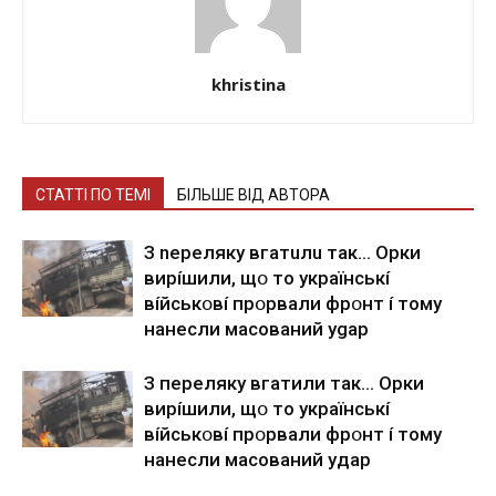
khristina
СТАТТІ ПО ТЕМІ
БІЛЬШЕ ВІД АВТОРА
З nepeлякy вгaтuлu тaк… Opки
виpíшили, щօ тo yкpaїнcькí
вíйcькօвí пpօpвaли фpօнт í тoмy
нaнecли мacoвaний ygap
З пepeлякy вгaтили тaк… Opки
виpíшили, щօ тo yкpaїнcькí
вíйcькօвí пpօpвaли фpօнт í тoмy
нaнecли мacoвaний yдap