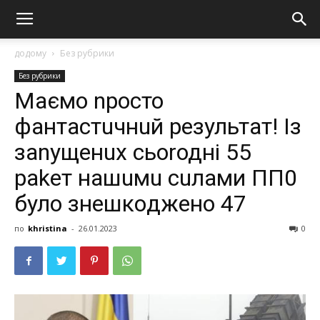
додому
Без рубрики
Без рубрики
Маємо nросто
фантастuчнuй результат! Із
заnущенuх сьоrодні 55
раkет нашuмu сuлами ПП0
було знeшкoджeно 47
по
khristina
-
26.01.2023
0