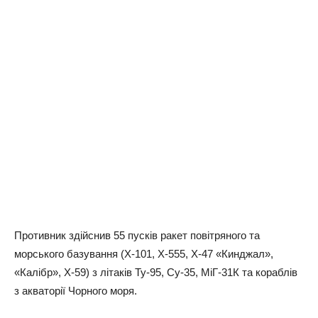
Противник здійснив 55 пусків ракет повітряного та
морського базування (Х-101, Х-555, Х-47 «Кинджал»,
«Калібр», Х-59) з літаків Ту-95, Су-35, МіГ-31К та кораблів
з акваторії Чорного моря.