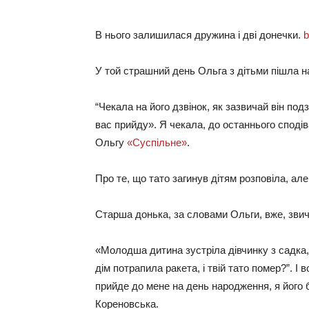
В нього залишилася дружина і дві донечки.
b
У той страшний день Ольга з дітьми пішла на
“Чекала на його дзвінок, як зазвичай він под
вас прийду». Я чекала, до останнього сподів
Ольгу
«Суспільне»
.
Про те, що тато загинув дітям розповіла, але
Старша донька, за словами Ольги, вже, звич
«Молодша дитина зустріла дівчинку з садка, 
дім потрапила ракета, і твій тато помер?”. І
прийде до мене на день народження, я його б
Кореновська.