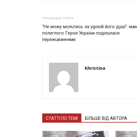
попередня стаття
“Не можу молuтись за уgокій його душі”: ма
nолеглого Героя України поділuлася
пережuваннями
khristina
СТАТТІ ПО ТЕМІ
БІЛЬШЕ ВІД АВТОРА