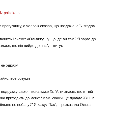
iz.politeka.net
 прогулянку, а чоловік сказав, що наздожене їх згодом.
звонить і скаже: «Ольчику, ну що, де ви там? Я зараз до
алася, що він вийде до нас”, – цитує
 не одразу.
айно, все розуміє.
подружку свою, і вона каже їй: “А ти знаєш, що в твій
 вона приходить до мене: “Мам, скажи, це правда?Він не
ільше не побачу?” Я кажу: “Так”, – розказала Ольга