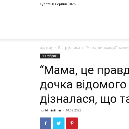
Субота, 8 Серпня, 2026
додому
Без рубрики
“Мама, це правда?”: мале
Без рубрики
“Мама, це прав
дочка відомого
дізналася, що т
по
khristina
-
14.02.2023