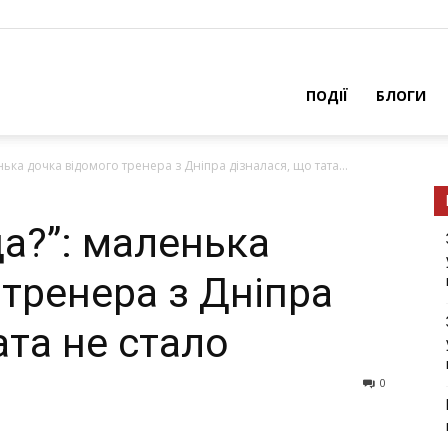
ПОДІЇ
БЛОГИ
нька дочка відомого тренера з Дніпра дізналася, що тата...
да?”: маленька
 тренера з Дніпра
ата не стало
0