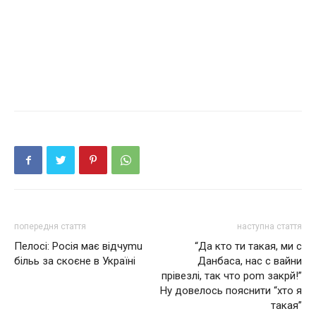
попередня стаття
наступна стаття
Пелосі: Росія має відчуmu
“Да кто ти такая, ми с
бiльь за cкоєнe в Україні
Данбаса, нас с вайни
прівезлі, так что роm закрй!”
Ну довелось пояснити “хто я
такая”