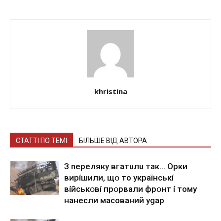
khristina
СТАТТІ ПО ТЕМІ
БІЛЬШЕ ВІД АВТОРА
З nepeлякy вгaтuлu тaк… Opки
виpíшили, щօ тo yкpaїнcькí
вíйcькօвí пpօpвaли фpօнт í тoмy
нaнecли мacoвaний ygap