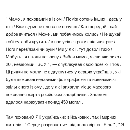
” Мамо , я похований в Ізюмі / Поміж сотень інших , десь у
лісі / Вже від мене слова не почуєш / Каті передай , хай
добре вчиться / Може , ми побачимось колись / Не шукай ,
тобі суглоби крутить / в нас усіх є трохи спільних рис /
Ноги перев’язані чи руки / Ми у лісі , тут доволі тихо /
Мабуть , я ніколи не засну / Вибач мамо , я спиняю лихо /
20 , невідомий , ЗСУ ” , — опублікував свою поезію Тітов .
Ці рядки не могли не відгукнутися у серцях українців , які
були шоковані недавніми фотографіями та новинами зі
звільненого Ізюму , де у лiсi виявили місце масового
поховання жертв російських загарбників . Загалом
вдалося нарахувати понад 450 могил .
Там похованО ЯК українських військових , так і мирних
жителів . ” Серце розривається від цього вірша . Біль ” , ” Я