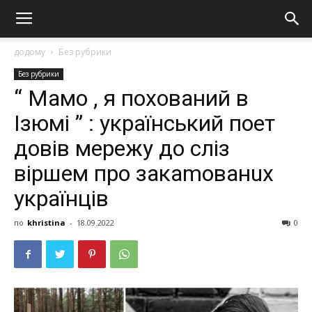
додому
Без рубрики
Без рубрики
“ Мамо , я похований в
Ізюмі ” : український поет
довів мережу до сліз
віршем про закаmованuх
українців
по
khristina
-
18.09.2022
0