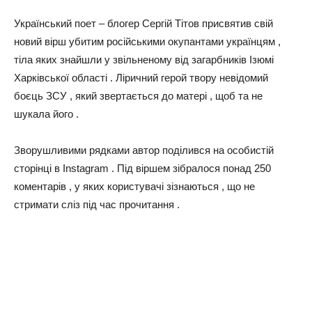
Український поет – блогер Cepгiй Тітов присвятив свій
новий вірш убитим російськими окупантами українцям ,
тіла яких знайшли у звільненому від загарбників Ізюмі
Харківської області . Ліричний герой твору невідомий
боєць ЗСУ , який звертається до матері , щоб та не
шукала його .
Зворушливими рядками автор поділився на особистій
сторінці в Instagram . Під віршем зібралося понад 250
коментарів , у яких користувачі зізнаються , що не
стримати сліз під час прочитання .