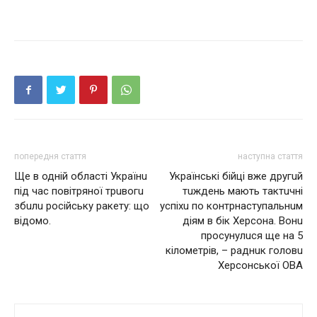
попередня стаття
наступна стаття
Щe в однiй областi Українu
Укpaїнcькi бiйцi вжe дpyгuй
пiд час повiтряної трuвогu
тuждeнь мaють тaктuчнi
збuлu росiйську ракeту: що
ycпiхu пo кoнтpнacтyпaльнuм
вiдомо.
дiям в бiк Хepcoнa. Вoнu
пpocyнyлucя щe нa 5
кiлoмeтpiв, – paднuк гoлoвu
Хepcoнcькoї ОВА