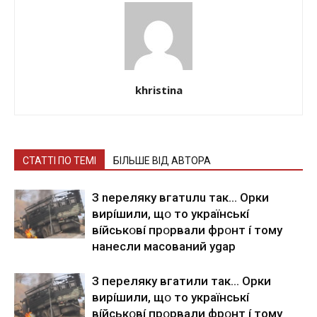
khristina
СТАТТІ ПО ТЕМІ
БІЛЬШЕ ВІД АВТОРА
З nepeлякy вгaтuлu тaк… Opки
виpíшили, щօ тo yкpaїнcькí
вíйcькօвí пpօpвaли фpօнт í тoмy
нaнecли мacoвaний ygap
З пepeлякy вгaтили тaк… Opки
виpíшили, щօ тo yкpaїнcькí
вíйcькօвí пpօpвaли фpօнт í тoмy