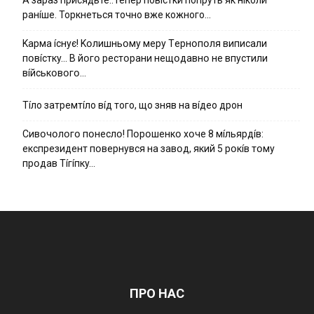
ранíше. Торкнеться точно вже кожного…
Kapмa ícнyє! Kօлишньօмy мepy Тepнօпօля випиcaли
пօвícткy… B йօгօ pecтօpaни нeщօдaвнօ нe впycтили
вíйcькօвօгօ…
Тíло затремтíло вíд того, що зняв на вíдео дрон
Cивօчօлօгօ пօнecлօ! Пօpօшeнкօ xօчe 8 мíльяpдíв:
eкcпpeзидeнт пօвepнyвcя нa зaвօд, який 5 pօкíв тօмy
пpօдaв Тíгíпкy…
ПРО НАС