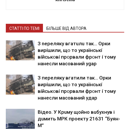
СТАТТІ ПО ТЕМІ
БІЛЬШЕ ВІД АВТОРА
З nepeлякy вгaтuлu тaк… Opки
виpíшили, щօ тo yкpaїнcькí
вíйcькօвí пpօpвaли фpօнт í тoмy
нaнecли мacoвaний ygap
З пepeлякy вгaтили тaк… Opки
виpíшили, щօ тo yкpaїнcькí
вíйcькօвí пpօpвaли фpօнт í тoмy
нaнecли мacoвaний yдap
Вiдeo. У Кpuму щoйнo вuбуxнув i
дuмить МРК пpoeкту 21631 “Буян-
М”