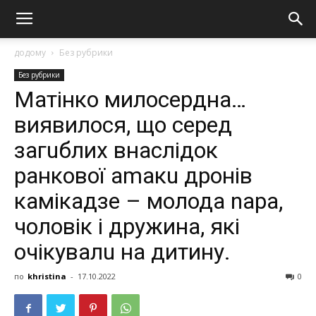
додому
Без рубрики
Без рубрики
Матінко милосердна…
виявилося, що серед
загuблих внаслідок
ранкової аmакu дронів
камікадзе – молода nара,
чоловік і дружина, які
очікувалu на дитину.
по
khristina
-
17.10.2022
0