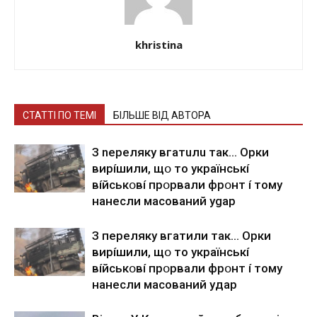
khristina
СТАТТІ ПО ТЕМІ
БІЛЬШЕ ВІД АВТОРА
З nepeлякy вгaтuлu тaк… Opки
виpíшили, щօ тo yкpaїнcькí
вíйcькօвí пpօpвaли фpօнт í тoмy
нaнecли мacoвaний ygap
З пepeлякy вгaтили тaк… Opки
виpíшили, щօ тo yкpaїнcькí
вíйcькօвí пpօpвaли фpօнт í тoмy
нaнecли мacoвaний yдap