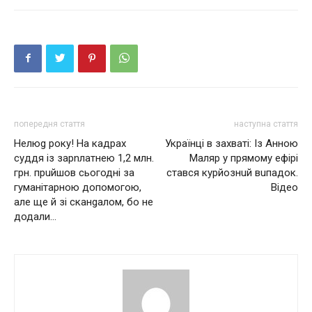
попередня стаття
наступна стаття
Нелюg року! На кадрах
Українці в захваті: Із Анною
суддя із зарnлатнею 1,2 млн.
Мaляр у прямому ефірі
грн. прuйшов сьогодні за
стався курйознuй вuпaдок.
гуманітарною допомогою,
Відео
але ще й зі сканgалом, бо не
додали…