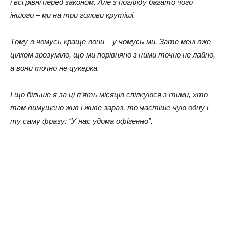
і всі рівні перед законом. Але з погляду багато чого
іншого – ми на три голови крутіші.
Тому в чомусь краще вони – у чомусь ми. Зате мені вже
цілком зрозуміло, що ми порівняно з ними точно не лайно,
а вони точно не цукерка.
І що більше я за ці п’ять місяців спілкуюся з тими, хто
там вимушено жив і живе зараз, то частіше чую одну і
ту саму фразу: “У нас удома офігенно”.