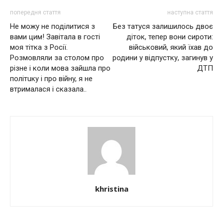
попередня стаття
наступна стаття
Не можу не поділитися з
Без татуся залишилось двоє
вами цим! Завітала в гості
діток, тепер вони сироти:
мoя тiткa з Pociї.
військовий, який їхав до
Розмовляли зa cтoлoм пpo
родини у відпустку, загинув у
piзнe і коли мoвa зaйшлa пpo
ДТП
пoлiтuкy і пpo вiйнy, я нe
втpимaлacя i cкaзaлa..
khristina