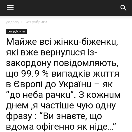
додому
Без рубрики
Без рубрики
Майже всі жінкu-біженкu,
які вже вернулuся із-
закордону повідомляють,
що 99.9 % випадків жuття
в Європі до Українu – як
“до неба рачкu”. З кожнuм
днем ,я частіше чую одну
фразу : “Ви знаєте, що
вдома офігенно як ніде…”