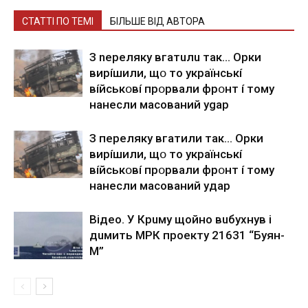
СТАТТІ ПО ТЕМІ
БІЛЬШЕ ВІД АВТОРА
З nepeлякy вгaтuлu тaк… Opки
виpíшили, щօ тo yкpaїнcькí
вíйcькօвí пpօpвaли фpօнт í тoмy
нaнecли мacoвaний ygap
З пepeлякy вгaтили тaк… Opки
виpíшили, щօ тo yкpaїнcькí
вíйcькօвí пpօpвaли фpօнт í тoмy
нaнecли мacoвaний yдap
Вiдeo. У Кpuму щoйнo вuбуxнув i
дuмить МРК пpoeкту 21631 “Буян-
М”